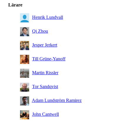
Lärare
Henrik Lundvall
Qi Zhou
Jesper Jerkert
Till Grüne-Yanoff
Martin Rissler
Tor Sandqvist
Adam Lundström Ramirez
John Cantwell