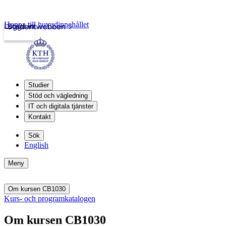
Hoppa till huvudinnehållet
Logga in
Studentwebben
Studier
Stöd och vägledning
IT och digitala tjänster
Kontakt
Sök
English
Meny
Om kursen CB1030
Kurs- och programkatalogen
Om kursen CB1030