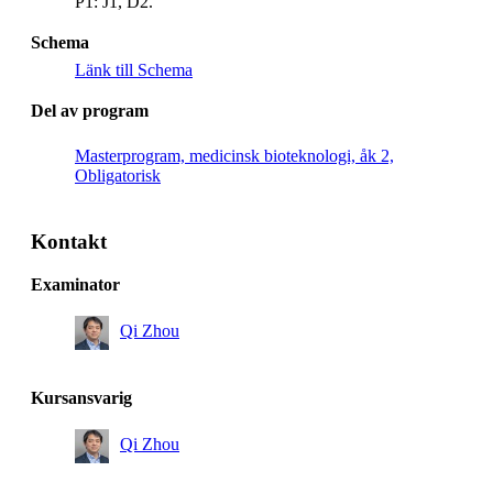
P1: J1, D2.
Schema
Länk till Schema
Del av program
Masterprogram, medicinsk bioteknologi, åk 2,
Obligatorisk
Kontakt
Examinator
Qi Zhou
Kursansvarig
Qi Zhou