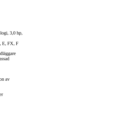
ogi, 3,0 hp,
, E, FX, F
ndläggare
passad
on av
er