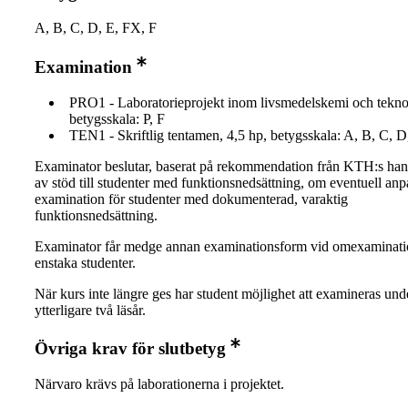
A, B, C, D, E, FX, F
Examination
PRO1 - Laboratorieprojekt inom livsmedelskemi och teknol
betygsskala: P, F
TEN1 - Skriftlig tentamen, 4,5 hp, betygsskala: A, B, C, D
Examinator beslutar, baserat på rekommendation från KTH:s ha
av stöd till studenter med funktionsnedsättning, om eventuell an
examination för studenter med dokumenterad, varaktig
funktionsnedsättning.
Examinator får medge annan examinationsform vid omexaminati
enstaka studenter.
När kurs inte längre ges har student möjlighet att examineras und
ytterligare två läsår.
Övriga krav för slutbetyg
Närvaro krävs på laborationerna i projektet.