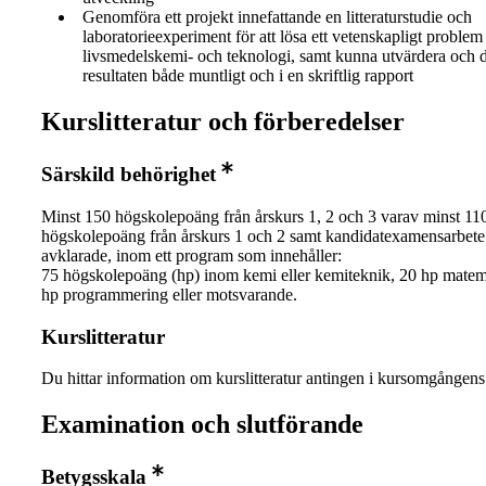
Genomföra ett projekt innefattande en litteraturstudie och
laboratorieexperiment för att lösa ett vetenskapligt proble
livsmedelskemi- och teknologi, samt kunna utvärdera och d
resultaten både muntligt och i en skriftlig rapport
Kurslitteratur och förberedelser
Särskild behörighet
Minst 150 högskolepoäng från årskurs 1, 2 och 3 varav minst 11
högskolepoäng från årskurs 1 och 2 samt kandidatexamensarbete
avklarade, inom ett program som innehåller:
75 högskolepoäng (hp) inom kemi eller kemiteknik, 20 hp matem
hp programmering eller motsvarande.
Kurslitteratur
Du hittar information om kurslitteratur antingen i kursomgånge
Examination och slutförande
Betygsskala