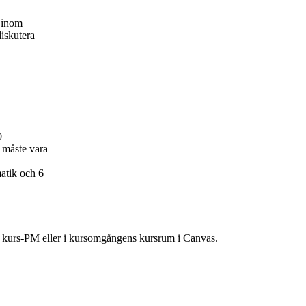
m inom
iskutera
0
 måste vara
atik och 6
ns kurs-PM eller i kursomgångens kursrum i Canvas.