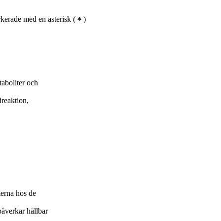
kerade med en asterisk
(
)
taboliter och
dreaktion,
erna hos de
påverkar hållbar