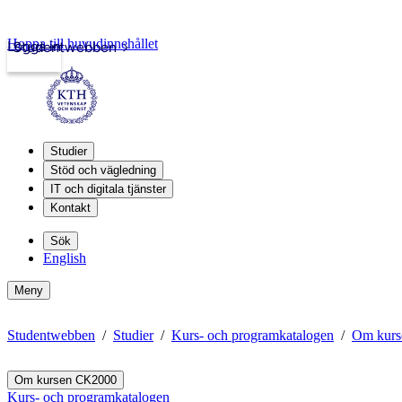
Hoppa till huvudinnehållet
Logga in
Studentwebben
Studier
Stöd och vägledning
IT och digitala tjänster
Kontakt
Sök
English
Meny
Studentwebben
Studier
Kurs- och programkatalogen
Om kur
Om kursen CK2000
Kurs- och programkatalogen