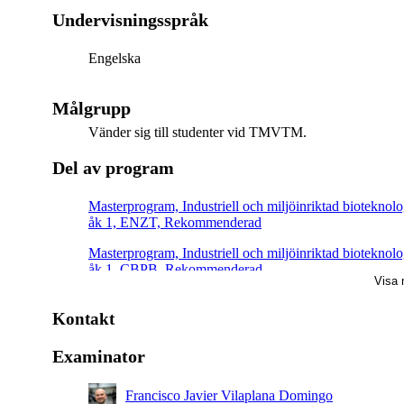
Undervisningsspråk
Engelska
Målgrupp
Vänder sig till studenter vid TMVTM.
Del av program
Masterprogram, Industriell och miljöinriktad bioteknolo
åk 1, ENZT, Rekommenderad
Masterprogram, Industriell och miljöinriktad bioteknolo
åk 1, CBPB, Rekommenderad
Visa 
Masterprogram, Industriell och miljöinriktad bioteknolo
åk 1, ENBT, Rekommenderad
Kontakt
Masterprogram, molekylär vetenskap och teknik, åk 2,
Examinator
Rekommenderad
Francisco Javier Vilaplana Domingo