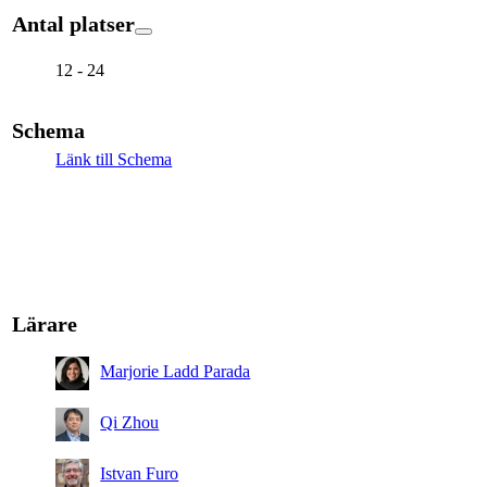
Antal platser
12 - 24
Schema
Länk till Schema
Lärare
Marjorie Ladd Parada
Qi Zhou
Istvan Furo