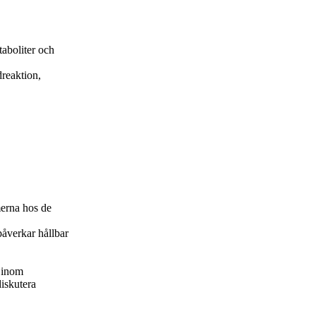
taboliter och
dreaktion,
erna hos de
påverkar hållbar
m inom
iskutera