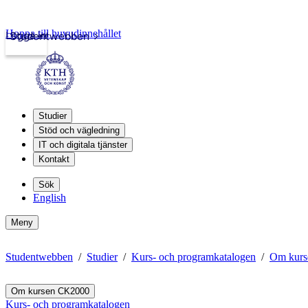
Hoppa till huvudinnehållet
Logga in
Studentwebben
Studier
Stöd och vägledning
IT och digitala tjänster
Kontakt
Sök
English
Meny
Studentwebben
Studier
Kurs- och programkatalogen
Om kur
Om kursen CK2000
Kurs- och programkatalogen