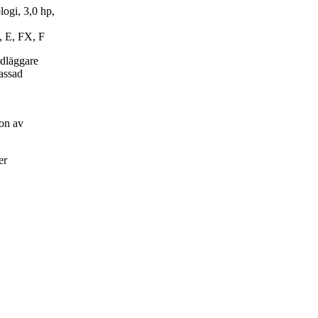
ogi, 3,0 hp,
, E, FX, F
ndläggare
passad
on av
er