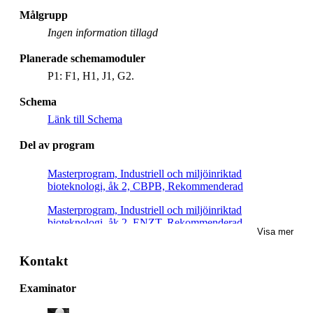
Målgrupp
Ingen information tillagd
Planerade schemamoduler
P1: F1, H1, J1, G2.
Schema
Länk till Schema
Del av program
Masterprogram, Industriell och miljöinriktad
bioteknologi, åk 2, CBPB, Rekommenderad
Masterprogram, Industriell och miljöinriktad
bioteknologi, åk 2, ENZT, Rekommenderad
Visa mer
Masterprogram, makromolekylära material, åk 2,
Rekommenderad
Kontakt
Masterprogram, molekylär vetenskap och teknik, åk 1,
Examinator
Villkorligt valfri