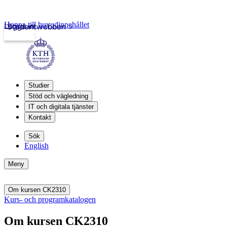
Hoppa till huvudinnehållet
Logga in
Studentwebben
Studier
Stöd och vägledning
IT och digitala tjänster
Kontakt
Sök
English
Meny
Om kursen CK2310
Kurs- och programkatalogen
Om kursen CK2310