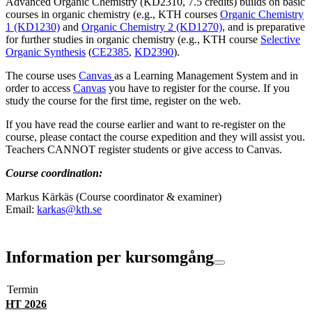
Advanced Organic Chemistry (KD2310, 7.5 credits) builds on basic
courses in organic chemistry (e.g., KTH courses
Organic Chemistry
1 (KD1230)
and
Organic Chemistry 2 (KD1270)
, and is preparative
for further studies in organic chemistry (e.g., KTH course
Selective
Organic Synthesis
(
CE2385
,
KD2390
).
The course uses
Canvas
as a Learning Management System and in
order to access
Canvas
you have to register for the course. If you
study the course for the first time, register on the web.
If you have read the course earlier and want to re-register on the
course, please contact the course expedition and they will assist you.
Teachers CANNOT register students or give access to Canvas.
Course coordination:
Markus Kärkäs (Course coordinator & examiner)
Email:
karkas@kth.se
Information per kursomgång
Termin
HT 2026