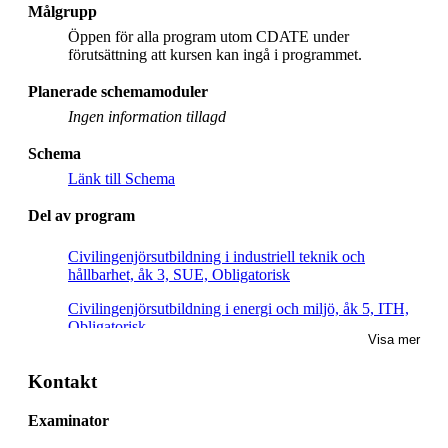
Målgrupp
Öppen för alla program utom CDATE under
förutsättning att kursen kan ingå i programmet.
Planerade schemamoduler
Ingen information tillagd
Schema
Länk till Schema
Del av program
Civilingenjörsutbildning i industriell teknik och
hållbarhet, åk 3, SUE, Obligatorisk
Civilingenjörsutbildning i energi och miljö, åk 5, ITH,
Obligatorisk
Visa mer
Civilingenjörsutbildning i industriell ekonomi, åk 3,
PPUI, Obligatorisk
Kontakt
Civilingenjör och lärare, åk 5, MAKE, Villkorligt valfri
Examinator
Civilingenjörsutbildning i industriell teknik och