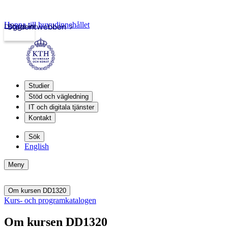
Hoppa till huvudinnehållet
Logga in
Studentwebben
Studier
Stöd och vägledning
IT och digitala tjänster
Kontakt
Sök
English
Meny
Om kursen DD1320
Kurs- och programkatalogen
Om kursen DD1320