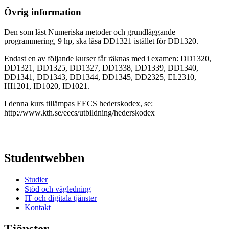
Övrig information
Den som läst Numeriska metoder och grundläggande
programmering, 9 hp, ska läsa DD1321 istället för DD1320.
Endast en av följande kurser får räknas med i examen: DD1320,
DD1321, DD1325, DD1327, DD1338, DD1339, DD1340,
DD1341, DD1343, DD1344, DD1345, DD2325, EL2310,
HI1201, ID1020, ID1021.
I denna kurs tillämpas EECS hederskodex, se:
http://www.kth.se/eecs/utbildning/hederskodex
Studentwebben
Studier
Stöd och vägledning
IT och digitala tjänster
Kontakt
Tjänster