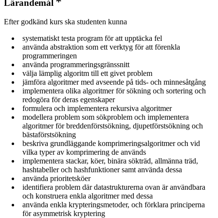
Lärandemål
Efter godkänd kurs ska studenten kunna
systematiskt testa program för att upptäcka fel
använda abstraktion som ett verktyg för att förenkla
programmeringen
använda programmeringsgränssnitt
välja lämplig algoritm till ett givet problem
jämföra algoritmer med avseende på tids- och minnesåtgång
implementera olika algoritmer för sökning och sortering och
redogöra för deras egenskaper
formulera och implementera rekursiva algoritmer
modellera problem som sökproblem och implementera
algoritmer för breddenförstsökning, djupetförstsökning och
bästaförstsökning
beskriva grundläggande komprimeringsalgoritmer och vid
vilka typer av komprimering de används
implementera stackar, köer, binära sökträd, allmänna träd,
hashtabeller och hashfunktioner samt använda dessa
använda prioritetsköer
identifiera problem där datastrukturerna ovan är användbara
och konstruera enkla algoritmer med dessa
använda enkla krypteringsmetoder, och förklara principerna
för asymmetrisk kryptering