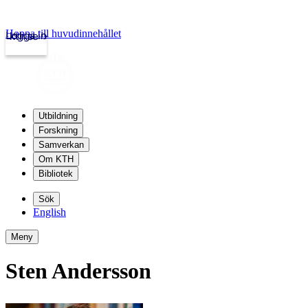
Hoppa till huvudinnehållet
Logga in
kth.se
Utbildning
Forskning
Samverkan
Om KTH
Bibliotek
Sök
English
Meny
Sten Andersson