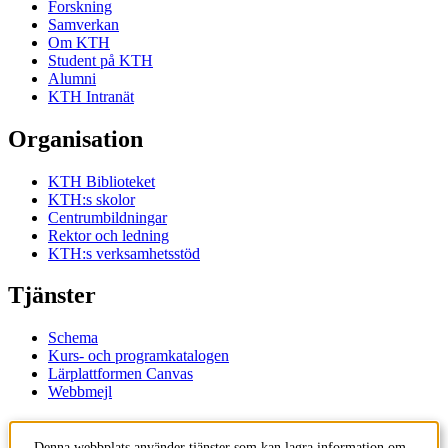
Forskning
Samverkan
Om KTH
Student på KTH
Alumni
KTH Intranät
Organisation
KTH Biblioteket
KTH:s skolor
Centrumbildningar
Rektor och ledning
KTH:s verksamhetsstöd
Tjänster
Schema
Kurs- och programkatalogen
Lärplattformen Canvas
Webbmejl
Kontakt
Denna webbplats använder tjänster som kan lagra information om