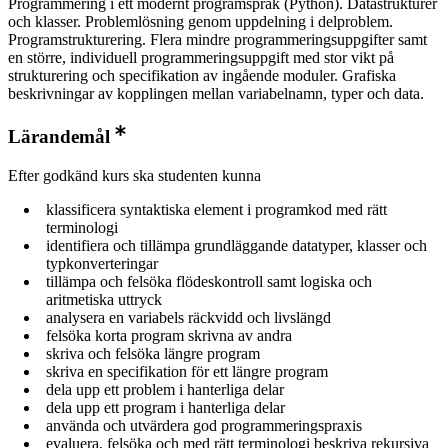
Programmering i ett modernt programspråk (Python). Datastrukturer
och klasser. Problemlösning genom uppdelning i delproblem.
Programstrukturering. Flera mindre programmeringsuppgifter samt
en större, individuell programmeringsuppgift med stor vikt på
strukturering och specifikation av ingående moduler. Grafiska
beskrivningar av kopplingen mellan variabelnamn, typer och data.
Lärandemål
Efter godkänd kurs ska studenten kunna
klassificera syntaktiska element i programkod med rätt
terminologi
identifiera och tillämpa grundläggande datatyper, klasser och
typkonverteringar
tillämpa och felsöka flödeskontroll samt logiska och
aritmetiska uttryck
analysera en variabels räckvidd och livslängd
felsöka korta program skrivna av andra
skriva och felsöka längre program
skriva en specifikation för ett längre program
dela upp ett problem i hanterliga delar
dela upp ett program i hanterliga delar
använda och utvärdera god programmeringspraxis
evaluera, felsöka och med rätt terminologi beskriva rekursiva