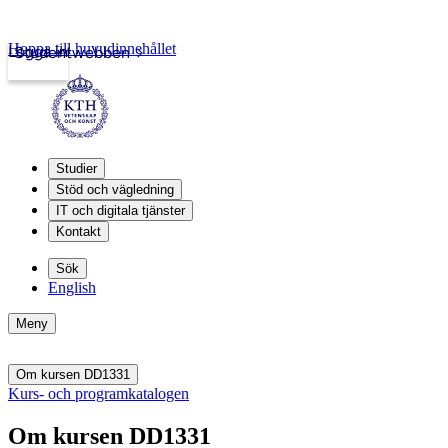
Hoppa till huvudinnehållet
Logga in
Studentwebben
Studier
Stöd och vägledning
IT och digitala tjänster
Kontakt
Sök
English
Meny
Om kursen DD1331
Kurs- och programkatalogen
Om kursen DD1331