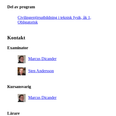
Del av program
Civilingenjörsutbildning i teknisk fysik, åk 1,
Obligatorisk
Kontakt
Examinator
Marcus Dicander
Sten Andersson
Kursansvarig
Marcus Dicander
Lärare