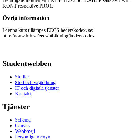
De tidigare momenten LAB4, TEN2 och LAB2 ersätts av LAB1,
KONT respektive PRO1.
Övrig information
I denna kurs tillämpas EECS hederskodex, se:
http://www.kth.se/eecs/utbildning/hederskodex
Studentwebben
Studier
Stöd och vägledning
IT och digitala tjänster
Kontakt
Tjänster
Schema
Canvas
Webbmejl
Personliga menyn