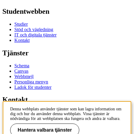
Studentwebben
Studier
Stöd och vägledning
IT och digitala tjänster
Kontakt
Tjänster
Schema
Canvas
Webbmejl
Personliga menyn
Ladok för studenter
Kontakt
Denna webbplats använder tjänster som kan lagra information om
Kontakta utbildningsprogram
dig och hur du använder denna webbplats. Vissa tjänster är
Kontakta kurs
nödvändiga för att webbplatsen ska fungera och andra är valbara.
IT-support
KTH Entré
Hantera valbara tjänster
KTH Biblioteket