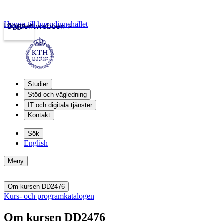
Hoppa till huvudinnehållet
Logga in
Studentwebben
Studier
Stöd och vägledning
IT och digitala tjänster
Kontakt
Sök
English
Meny
Om kursen DD2476
Kurs- och programkatalogen
Om kursen DD2476