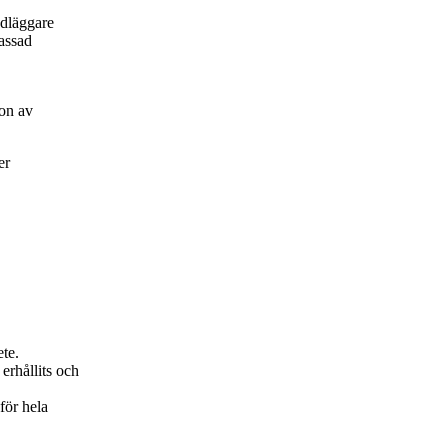
ndläggare
passad
on av
er
ete.
erhållits och
för hela