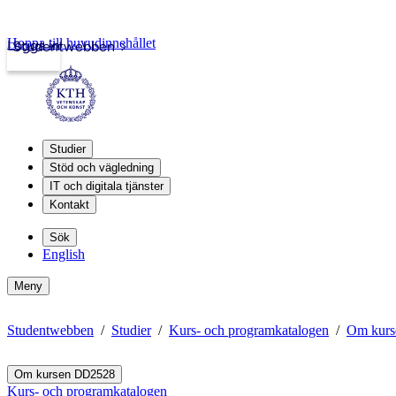
Hoppa till huvudinnehållet
Logga in
Studentwebben
Studier
Stöd och vägledning
IT och digitala tjänster
Kontakt
Sök
English
Meny
Studentwebben
Studier
Kurs- och programkatalogen
Om kur
Om kursen DD2528
Kurs- och programkatalogen