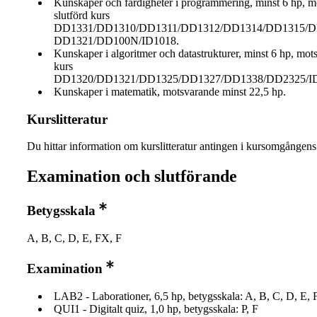
Kunskaper och färdigheter i programmering, minst 6 hp, 
slutförd kurs
DD1331/DD1310/DD1311/DD1312/DD1314/DD1315/D
DD1321/DD100N/ID1018.
Kunskaper i algoritmer och datastrukturer, minst 6 hp, mot
kurs
DD1320/DD1321/DD1325/DD1327/DD1338/DD2325/ID
Kunskaper i matematik, motsvarande minst 22,5 hp.
Kurslitteratur
Du hittar information om kurslitteratur antingen i kursomgånge
Examination och slutförande
Betygsskala
A, B, C, D, E, FX, F
Examination
LAB2 - Laborationer, 6,5 hp, betygsskala: A, B, C, D, E, 
QUI1 - Digitalt quiz, 1,0 hp, betygsskala: P, F