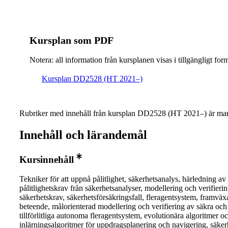
Kursplan som PDF
Notera: all information från kursplanen visas i tillgängligt for
Kursplan DD2528 (HT 2021–)
Rubriker med innehåll från kursplan DD2528 (HT 2021–) är mar
Innehåll och lärandemål
Kursinnehåll
Tekniker för att uppnå pålitlighet, säkerhetsanalys, härledning av
pålitlighetskrav från säkerhetsanalyser, modellering och verifieri
säkerhetskrav, säkerhetsförsäkringsfall, fleragentsystem, framvä
beteende, målorienterad modellering och verifiering av säkra och
tillförlitliga autonoma fleragentsystem, evolutionära algoritmer o
inlärningsalgoritmer för uppdragsplanering och navigering, säker