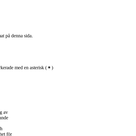
mat på denna sida.
kerade med en asterisk
(
)
ng av
xande
ch
het för