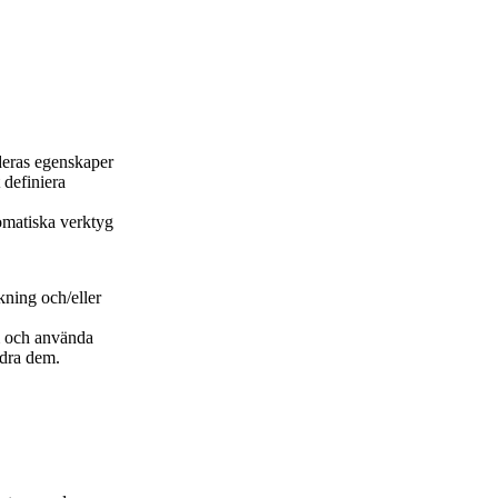
deras egenskaper
 definiera
omatiska verktyg
kning och/eller
m och använda
ndra dem.