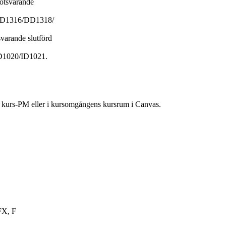
motsvarande
D1316/DD1318/
svarande slutförd
1020/ID1021.
ns kurs-PM eller i kursomgångens kursrum i Canvas.
FX, F