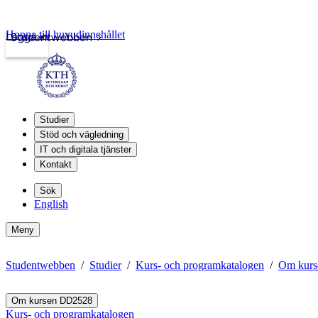
Hoppa till huvudinnehållet
Logga in
Studentwebben
Studier
Stöd och vägledning
IT och digitala tjänster
Kontakt
Sök
English
Meny
Studentwebben
Studier
Kurs- och programkatalogen
Om kur
Om kursen DD2528
Kurs- och programkatalogen