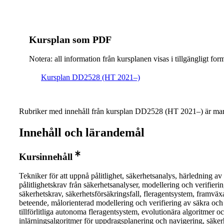
Kursplan som PDF
Notera: all information från kursplanen visas i tillgängligt for
Kursplan DD2528 (HT 2021–)
Rubriker med innehåll från kursplan DD2528 (HT 2021–) är mar
Innehåll och lärandemål
Kursinnehåll
Tekniker för att uppnå pålitlighet, säkerhetsanalys, härledning av
pålitlighetskrav från säkerhetsanalyser, modellering och verifieri
säkerhetskrav, säkerhetsförsäkringsfall, fleragentsystem, framvä
beteende, målorienterad modellering och verifiering av säkra och
tillförlitliga autonoma fleragentsystem, evolutionära algoritmer o
inlärningsalgoritmer för uppdragsplanering och navigering, säker