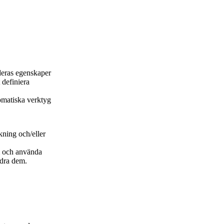
deras egenskaper
 definiera
omatiska verktyg
kning och/eller
m och använda
ndra dem.