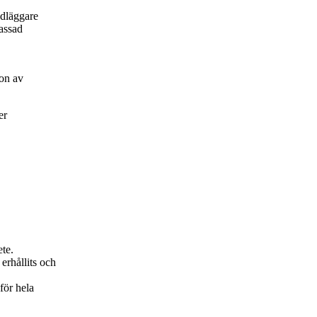
ndläggare
passad
on av
er
ete.
erhållits och
för hela