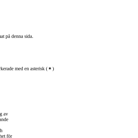
mat på denna sida.
kerade med en asterisk
(
)
ng av
xande
ch
het för