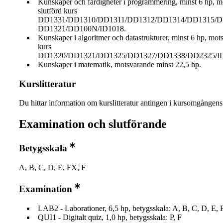
Kunskaper och färdigheter i programmering, minst 6 hp, 
slutförd kurs
DD1331/DD1310/DD1311/DD1312/DD1314/DD1315/D
DD1321/DD100N/ID1018.
Kunskaper i algoritmer och datastrukturer, minst 6 hp, mot
kurs
DD1320/DD1321/DD1325/DD1327/DD1338/DD2325/ID
Kunskaper i matematik, motsvarande minst 22,5 hp.
Kurslitteratur
Du hittar information om kurslitteratur antingen i kursomgånge
Examination och slutförande
Betygsskala
A, B, C, D, E, FX, F
Examination
LAB2 - Laborationer, 6,5 hp, betygsskala: A, B, C, D, E, 
QUI1 - Digitalt quiz, 1,0 hp, betygsskala: P, F