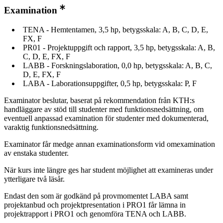
Examination
TENA - Hemtentamen, 3,5 hp, betygsskala: A, B, C, D, E,
FX, F
PR01 - Projektuppgift och rapport, 3,5 hp, betygsskala: A, B,
C, D, E, FX, F
LABB - Forskningslaboration, 0,0 hp, betygsskala: A, B, C,
D, E, FX, F
LABA - Laborationsuppgifter, 0,5 hp, betygsskala: P, F
Examinator beslutar, baserat på rekommendation från KTH:s
handläggare av stöd till studenter med funktionsnedsättning, om
eventuell anpassad examination för studenter med dokumenterad,
varaktig funktionsnedsättning.
Examinator får medge annan examinationsform vid omexamination
av enstaka studenter.
När kurs inte längre ges har student möjlighet att examineras under
ytterligare två läsår.
Endast den som är godkänd på provmomentet LABA samt
projektanbud och projektpresentation i PRO1 får lämna in
projektrapport i PRO1 och genomföra TENA och LABB.