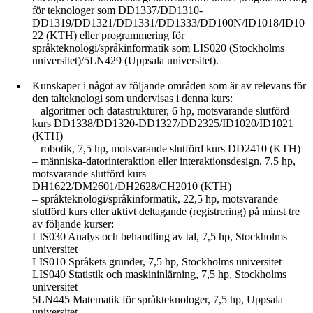
för teknologer som DD1337/DD1310-
DD1319/DD1321/DD1331/DD1333/DD100N/ID1018/ID10
22 (KTH) eller programmering för
språkteknologi/språkinformatik som LIS020 (Stockholms
universitet)/5LN429 (Uppsala universitet).
Kunskaper i något av följande områden som är av relevans för
den talteknologi som undervisas i denna kurs:
– algoritmer och datastrukturer, 6 hp, motsvarande slutförd
kurs DD1338/DD1320-DD1327/DD2325/ID1020/ID1021
(KTH)
– robotik, 7,5 hp, motsvarande slutförd kurs DD2410 (KTH)
– människa-datorinteraktion eller interaktionsdesign, 7,5 hp,
motsvarande slutförd kurs
DH1622/DM2601/DH2628/CH2010 (KTH)
– språkteknologi/språkinformatik, 22,5 hp, motsvarande
slutförd kurs eller aktivt deltagande (registrering) på minst tre
av följande kurser:
LIS030 Analys och behandling av tal, 7,5 hp, Stockholms
universitet
LIS010 Språkets grunder, 7,5 hp, Stockholms universitet
LIS040 Statistik och maskininlärning, 7,5 hp, Stockholms
universitet
5LN445 Matematik för språkteknologer, 7,5 hp, Uppsala
universitet