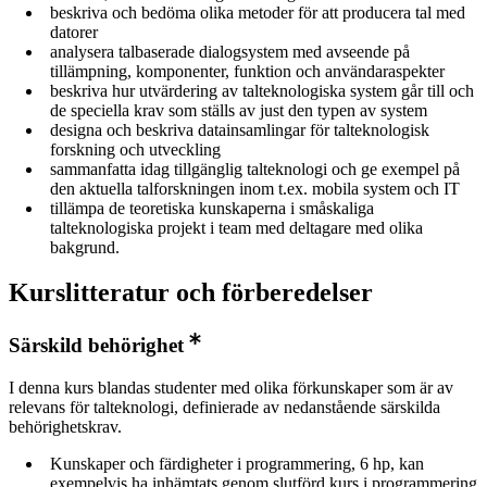
beskriva och bedöma olika metoder för att producera tal med
datorer
analysera talbaserade dialogsystem med avseende på
tillämpning, komponenter, funktion och användaraspekter
beskriva hur utvärdering av talteknologiska system går till och
de speciella krav som ställs av just den typen av system
designa och beskriva datainsamlingar för talteknologisk
forskning och utveckling
sammanfatta idag tillgänglig talteknologi och ge exempel på
den aktuella talforskningen inom t.ex. mobila system och IT
tillämpa de teoretiska kunskaperna i småskaliga
talteknologiska projekt i team med deltagare med olika
bakgrund.
Kurslitteratur och förberedelser
Särskild behörighet
I denna kurs blandas studenter med olika förkunskaper som är av
relevans för talteknologi, definierade av nedanstående särskilda
behörighetskrav.
Kunskaper och färdigheter i programmering, 6 hp, kan
exempelvis ha inhämtats genom slutförd kurs i programmering