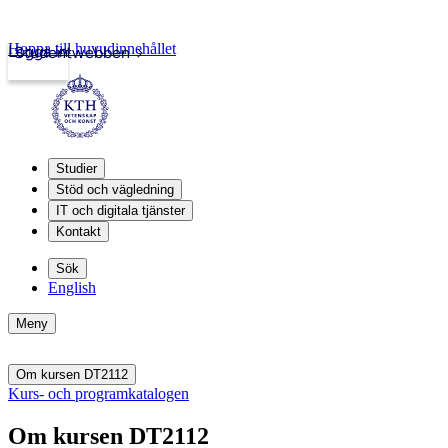
Hoppa till huvudinnehållet
Logga in
Studentwebben
Studier
Stöd och vägledning
IT och digitala tjänster
Kontakt
Sök
English
Meny
Om kursen DT2112
Kurs- och programkatalogen
Om kursen DT2112