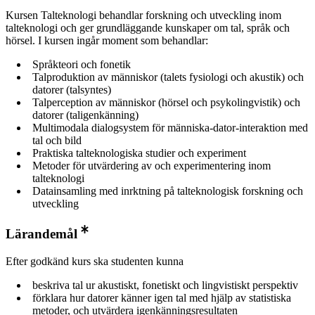
Kursen Talteknologi behandlar forskning och utveckling inom
talteknologi och ger grundläggande kunskaper om tal, språk och
hörsel. I kursen ingår moment som behandlar:
Språkteori och fonetik
Talproduktion av människor (talets fysiologi och akustik) och
datorer (talsyntes)
Talperception av människor (hörsel och psykolingvistik) och
datorer (taligenkänning)
Multimodala dialogsystem för människa-dator-interaktion med
tal och bild
Praktiska talteknologiska studier och experiment
Metoder för utvärdering av och experimentering inom
talteknologi
Datainsamling med inrktning på talteknologisk forskning och
utveckling
Lärandemål
Efter godkänd kurs ska studenten kunna
beskriva tal ur akustiskt, fonetiskt och lingvistiskt perspektiv
förklara hur datorer känner igen tal med hjälp av statistiska
metoder, och utvärdera igenkänningsresultaten