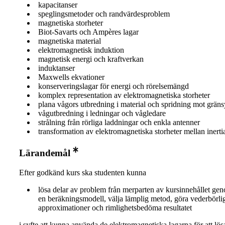
kapacitanser
speglingsmetoder och randvärdesproblem
magnetiska storheter
Biot-Savarts och Ampères lagar
magnetiska material
elektromagnetisk induktion
magnetisk energi och kraftverkan
induktanser
Maxwells ekvationer
konserveringslagar för energi och rörelsemängd
komplex representation av elektromagnetiska storheter
plana vågors utbredning i material och spridning mot gräns
vågutbredning i ledningar och vågledare
strålning från rörliga laddningar och enkla antenner
transformation av elektromagnetiska storheter mellan inerti
Lärandemål
Efter godkänd kurs ska studenten kunna
lösa delar av problem från merparten av kursinnehållet geno
en beräkningsmodell, välja lämplig metod, göra vederbörli
approximationer och rimlighetsbedöma resultatet
i syfte att kunna använda de elektromagnetiska lagarna för att lös