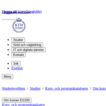
Hoppa till huvudinnehållet
Logga in
Studentwebben
Studier
Stöd och vägledning
IT och digitala tjänster
Kontakt
Sök
English
Meny
Studentwebben
Studier
Kurs- och programkatalogen
Om kurs
Om kursen EI1320
Kurs- och programkatalogen