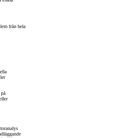
blem från hela
ella
ler
 på
ller
toranalys
ndläggande