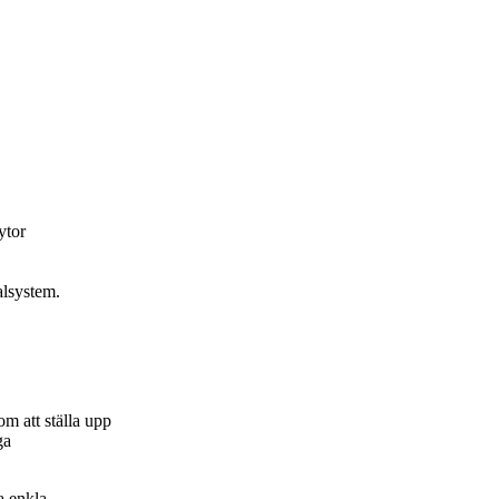
ytor
alsystem.
m att ställa upp
ga
a enkla