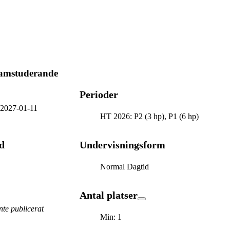
mstuderande
Perioder
-
2027-01-11
HT 2026: P2 (3 hp), P1 (6 hp)
d
Undervisningsform
Normal Dagtid
Antal platser
te publicerat
Min: 1