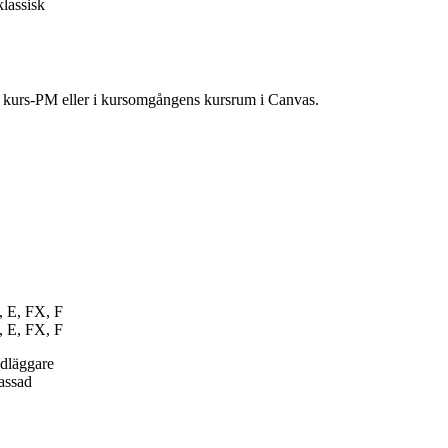
klassisk
ns kurs-PM eller i kursomgångens kursrum i Canvas.
, E, FX, F
, E, FX, F
ndläggare
passad