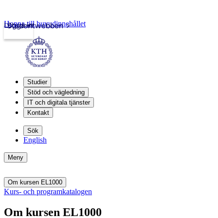
Hoppa till huvudinnehållet
Logga in
Studentwebben
Studier
Stöd och vägledning
IT och digitala tjänster
Kontakt
Sök
English
Meny
Om kursen EL1000
Kurs- och programkatalogen
Om kursen EL1000