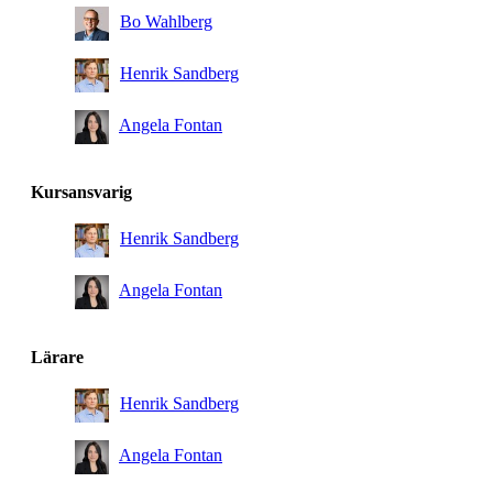
Bo Wahlberg
Henrik Sandberg
Angela Fontan
Kursansvarig
Henrik Sandberg
Angela Fontan
Lärare
Henrik Sandberg
Angela Fontan