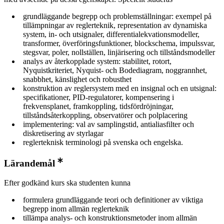
grundläggande begrepp och problemställningar: exempel på
tillämpningar av reglerteknik, representation av dynamiska
system, in- och utsignaler, differentialekvationsmodeller,
transformer, överföringsfunktioner, blockschema, impulssvar,
stegsvar, poler, nollställen, linjärisering och tillståndsmodeller
analys av återkopplade system: stabilitet, rotort,
Nyquistkriteriet, Nyquist- och Bodediagram, noggrannhet,
snabbhet, känslighet och robusthet
konstruktion av reglersystem med en insignal och en utsignal:
specifikationer, PID-regulatorer, kompensering i
frekvensplanet, framkoppling, tidsfördröjningar,
tillståndsåterkoppling, observatörer och polplacering
implementering: val av samplingstid, antialiasfilter och
diskretisering av styrlagar
reglerteknisk terminologi på svenska och engelska.
Lärandemål
Efter godkänd kurs ska studenten kunna
formulera grundläggande teori och definitioner av viktiga
begrepp inom allmän reglerteknik
tillämpa analys- och konstruktionsmetoder inom allmän