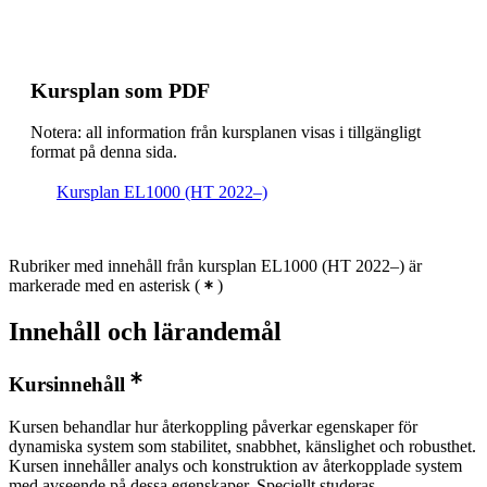
Kursplan som PDF
Notera: all information från kursplanen visas i tillgängligt
format på denna sida.
Kursplan EL1000 (HT 2022–)
Rubriker med innehåll från kursplan EL1000 (HT 2022–) är
markerade med en asterisk
(
)
Innehåll och lärandemål
Kursinnehåll
Kursen behandlar hur återkoppling påverkar egenskaper för
dynamiska system som stabilitet, snabbhet, känslighet och robusthet.
Kursen innehåller analys och konstruktion av återkopplade system
med avseende på dessa egenskaper. Speciellt studeras