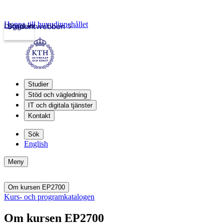
Hoppa till huvudinnehållet
Logga in
Studentwebben
Studier
Stöd och vägledning
IT och digitala tjänster
Kontakt
Sök
English
Meny
Om kursen EP2700
Kurs- och programkatalogen
Om kursen EP2700