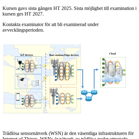
Kursen gavs sista gången HT 2025. Sista möjlighet till examination i
kursen ges HT 2027.
Kontakta examinator för att bli examinerad under
avvecklingsperioden.
Trådlösa sensornätverk (WSN) är den väsentliga infrastrukturen för
Internet of Things. WSNs är nätverk av trådlösa noder utrustade