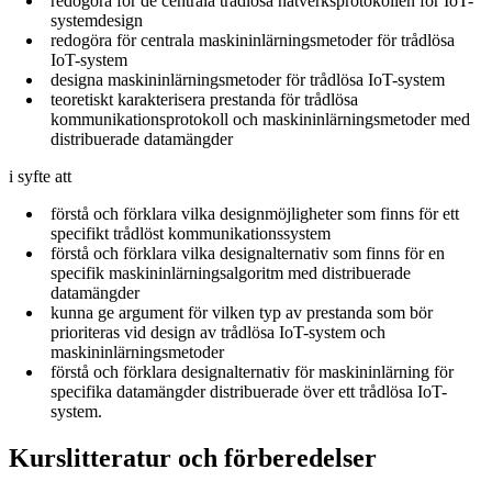
redogöra för de centrala trådlösa nätverksprotokollen för IoT-
systemdesign
redogöra för centrala maskininlärningsmetoder för trådlösa
IoT-system
designa maskininlärningsmetoder för trådlösa IoT-system
teoretiskt karakterisera prestanda för trådlösa
kommunikationsprotokoll och maskininlärningsmetoder med
distribuerade datamängder
i syfte att
förstå och förklara vilka designmöjligheter som finns för ett
specifikt trådlöst kommunikationssystem
förstå och förklara vilka designalternativ som finns för en
specifik maskininlärningsalgoritm med distribuerade
datamängder
kunna ge argument för vilken typ av prestanda som bör
prioriteras vid design av trådlösa IoT-system och
maskininlärningsmetoder
förstå och förklara designalternativ för maskininlärning för
specifika datamängder distribuerade över ett trådlösa IoT-
system.
Kurslitteratur och förberedelser