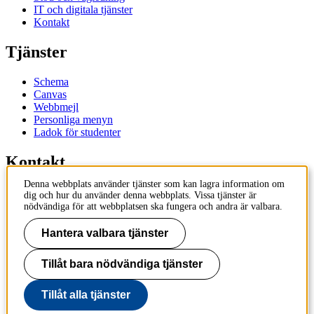
IT och digitala tjänster
Kontakt
Tjänster
Schema
Canvas
Webbmejl
Personliga menyn
Ladok för studenter
Kontakt
Denna webbplats använder tjänster som kan lagra information om
Kontakta utbildningsprogram
dig och hur du använder denna webbplats. Vissa tjänster är
Kontakta kurs
nödvändiga för att webbplatsen ska fungera och andra är valbara.
IT-support
KTH Entré
Hantera valbara tjänster
KTH Biblioteket
Tillåt bara nödvändiga tjänster
KTH
100 44 Stockholm
+46 8 790 60 00
Tillåt alla tjänster
info@kth.se