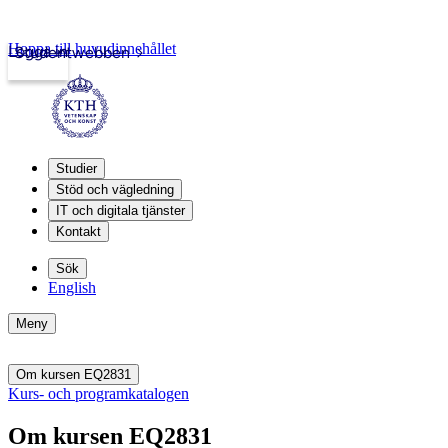
Hoppa till huvudinnehållet
Logga in
Studentwebben
Studier
Stöd och vägledning
IT och digitala tjänster
Kontakt
Sök
English
Meny
Om kursen EQ2831
Kurs- och programkatalogen
Om kursen EQ2831