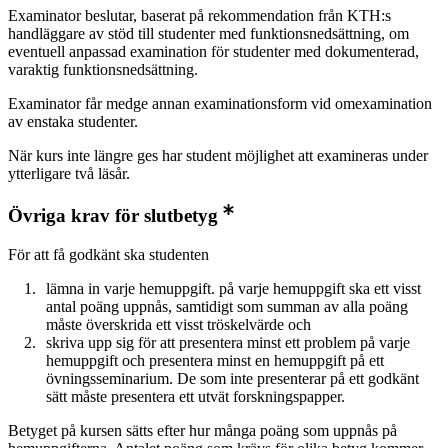
Examinator beslutar, baserat på rekommendation från KTH:s
handläggare av stöd till studenter med funktionsnedsättning, om
eventuell anpassad examination för studenter med dokumenterad,
varaktig funktionsnedsättning.
Examinator får medge annan examinationsform vid omexamination
av enstaka studenter.
När kurs inte längre ges har student möjlighet att examineras under
ytterligare två läsår.
Övriga krav för slutbetyg
För att få godkänt ska studenten
lämna in varje hemuppgift. på varje hemuppgift ska ett visst
antal poäng uppnås, samtidigt som summan av alla poäng
måste överskrida ett visst tröskelvärde och
skriva upp sig för att presentera minst ett problem på varje
hemuppgift och presentera minst en hemuppgift på ett
övningsseminarium. De som inte presenterar på ett godkänt
sätt måste presentera ett utvät forskningspapper.
Betyget på kursen sätts efter hur många poäng som uppnås på