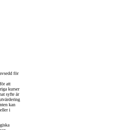
 avsedd för
ör att
riga kurser
at syfte är
 utvärdering
enten kan
ller i
ogiska