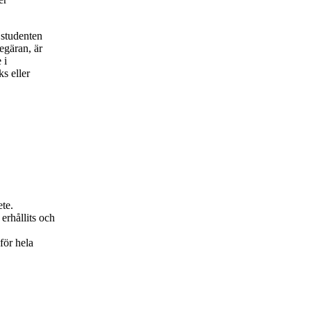
 studenten
begäran, är
 i
s eller
ete.
erhållits och
för hela