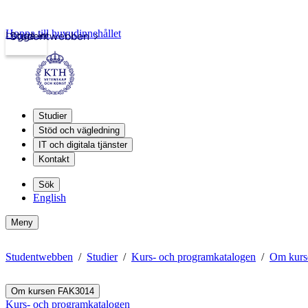
Hoppa till huvudinnehållet
Logga in
Studentwebben
Studier
Stöd och vägledning
IT och digitala tjänster
Kontakt
Sök
English
Meny
Studentwebben
Studier
Kurs- och programkatalogen
Om kur
Om kursen FAK3014
Kurs- och programkatalogen