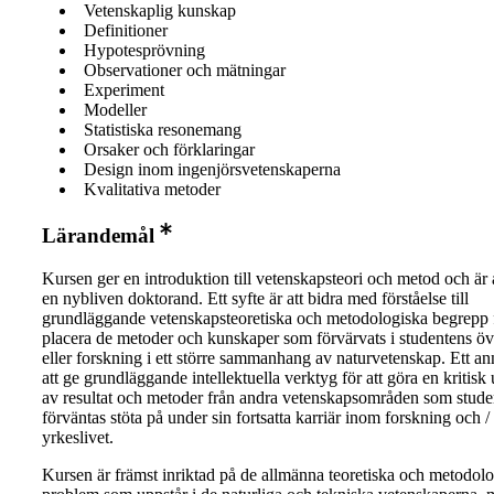
Vetenskaplig kunskap
Definitioner
Hypotesprövning
Observationer och mätningar
Experiment
Modeller
Statistiska resonemang
Orsaker och förklaringar
Design inom ingenjörsvetenskaperna
Kvalitativa metoder
Lärandemål
Kursen ger en introduktion till vetenskapsteori och metod och är
en nybliven doktorand. Ett syfte är att bidra med förståelse till
grundläggande vetenskapsteoretiska och metodologiska begrepp f
placera de metoder och kunskaper som förvärvats i studentens öv
eller forskning i ett större sammanhang av naturvetenskap. Ett ann
att ge grundläggande intellektuella verktyg för att göra en kritisk
av resultat och metoder från andra vetenskapsområden som stud
förväntas stöta på under sin fortsatta karriär inom forskning och / e
yrkeslivet.
Kursen är främst inriktad på de allmänna teoretiska och metodol