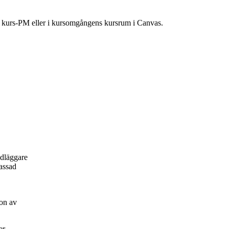
ns kurs-PM eller i kursomgångens kursrum i Canvas.
ndläggare
passad
on av
er