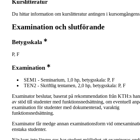
Kurslitteratur
Du hittar information om kurslitteratur antingen i kursomgånge
Examination och slutförande
Betygsskala
P, F
Examination
SEM1 - Seminarium, 1,0 hp, betygsskala: P, F
TEN2 - Skriftlig tentamen, 2,0 hp, betygsskala: P, F
Examinator beslutar, baserat på rekommendation från KTH:s ha
av stöd till studenter med funktionsnedsättning, om eventuell an
examination för studenter med dokumenterad, varaktig
funktionsnedsättning.
Examinator får medge annan examinationsform vid omexaminati
enstaka studenter.
När kurs inte längre ges har student möjlighet att examineras und