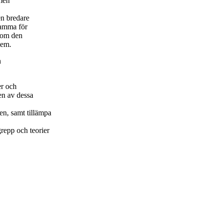
 men
en bredare
samma för
som den
lem.
h
er och
en av dessa
en, samt tillämpa
grepp och teorier