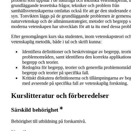
problem som uppstår i de naturliga och tekniska vetenskaperna,
grundläggande teoretiska frågor, tekniker och problem från
samhällsvetenskaperna omfattas också för att ge den studerande 
syn. Tonvikten läggs på de grundläggande problemen är gemen
naturvetenskap och de allmännastrategier, metoder och begrepp 
moderna vetenskapen har utvecklats för att ta itu med dessa prob
Efter genomgången kurs ska studenten, inom vetenskapsteori oc
vetenskaplig metodik, både i tal och skrift kunna:
Identifiera definitioner och beskrivningar av begrepp, teori
problemområden, samt identifiera den korrekta applikation
begrepp och teorier.
Redogöra för begrepp, teorier och generella problemområd
begrepp och teorier på specifika fall.
Kritiskt diskutera definitionerna och tillämpningarna av be
med avseende på specifika fall av vetenskaplig forskning.
Kurslitteratur och förberedelser
Särskild behörighet
Behörighet till utbildning på forskarnivå.