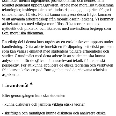
konflikter mellan ingenjörens professionalism och hennes/hans
lojalitet gentemot uppdragsgivaren, arbete med moraliskt tveksamma
teknologier, insiderproblem och industrispionage, integritetsfrågor i
samband med IT, etc. För att kunna analysera dessa frågor kommer
vi att använda arbetsredskap från moralfilosofin (etiken). Vi kommer
att bekanta oss med viktiga moralfilosofiska teorier som t.ex.
nyttoetik och pliktetik, och likaledes med användbara begrepp som
t.ex. moraliska dilemman.
En viktig del i denna kurs utgörs av en enskilt skriven uppsats under
handledning. Detta arbete innebär en fördjupning i ett etiskt problem
som kan väljas i enlighet med studentens tidigare erfarenheter och
studier. Grundmålet med detta arbete är att studenten ska kunna
anlysera en – för de själva – ämnesrelevant teknik från ett etiskt
perspektiv. För att kunna applicera de etiska teorierna och verktygen
från kursen krävs en god förtrogenhet med de relevanta tekniska
aspekterna.
Lärandemål
Efter genomgången kurs ska studenten
- kunna diskutera och jämföra viktiga etiska teorier,
- skriftligen och muntligen kunna diskutera och analysera etiska