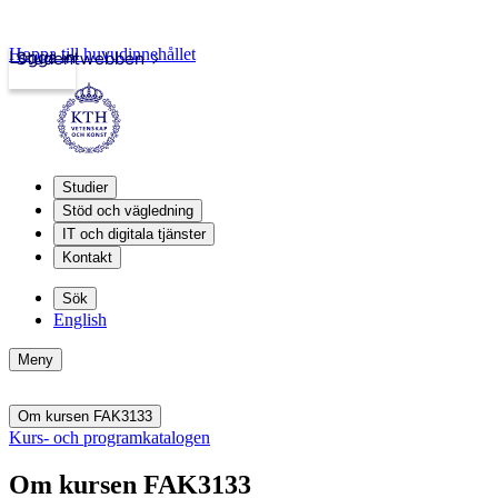
Hoppa till huvudinnehållet
Logga in
Studentwebben
Studier
Stöd och vägledning
IT och digitala tjänster
Kontakt
Sök
English
Meny
Om kursen FAK3133
Kurs- och programkatalogen
Om kursen FAK3133