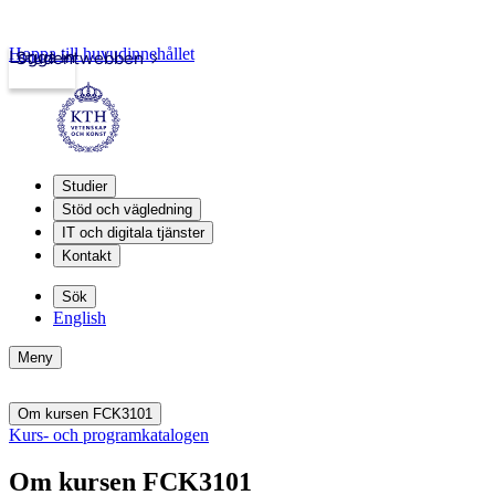
Hoppa till huvudinnehållet
Logga in
Studentwebben
Studier
Stöd och vägledning
IT och digitala tjänster
Kontakt
Sök
English
Meny
Om kursen FCK3101
Kurs- och programkatalogen
Om kursen FCK3101