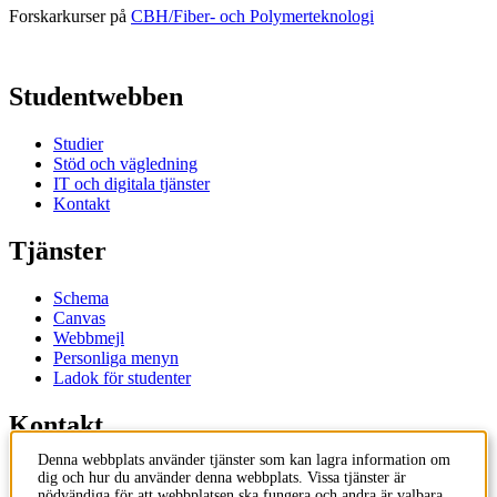
Forskarkurser på
CBH/Fiber- och Polymerteknologi
Studentwebben
Studier
Stöd och vägledning
IT och digitala tjänster
Kontakt
Tjänster
Schema
Canvas
Webbmejl
Personliga menyn
Ladok för studenter
Kontakt
Denna webbplats använder tjänster som kan lagra information om
Kontakta utbildningsprogram
dig och hur du använder denna webbplats. Vissa tjänster är
Kontakta kurs
nödvändiga för att webbplatsen ska fungera och andra är valbara.