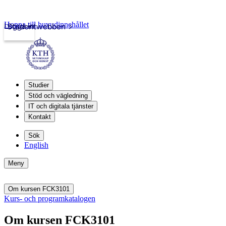
Hoppa till huvudinnehållet
Logga in
Studentwebben
Studier
Stöd och vägledning
IT och digitala tjänster
Kontakt
Sök
English
Meny
Om kursen FCK3101
Kurs- och programkatalogen
Om kursen FCK3101