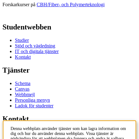
Forskarkurser på
CBH/Fiber- och Polymerteknologi
Studentwebben
Studier
Stöd och vägledning
IT och digitala tjänster
Kontakt
Tjänster
Schema
Canvas
Webbmejl
Personliga menyn
Ladok för studenter
Kontakt
Denna webbplats använder tjänster som kan lagra information om
Kontakta utbildningsprogram
dig och hur du använder denna webbplats. Vissa tjänster är
Kontakta kurs
nödvändiga för att webbplatsen ska fungera och andra är valbara.