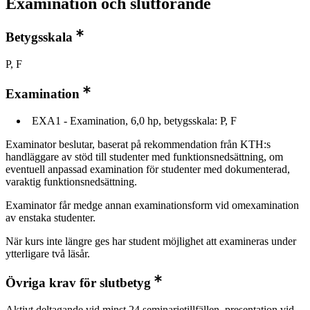
Examination och slutförande
Betygsskala
P, F
Examination
EXA1 - Examination, 6,0 hp, betygsskala: P, F
Examinator beslutar, baserat på rekommendation från KTH:s
handläggare av stöd till studenter med funktionsnedsättning, om
eventuell anpassad examination för studenter med dokumenterad,
varaktig funktionsnedsättning.
Examinator får medge annan examinationsform vid omexamination
av enstaka studenter.
När kurs inte längre ges har student möjlighet att examineras under
ytterligare två läsår.
Övriga krav för slutbetyg
Aktivt deltagande vid minst 24 seminarietillfällen, presentation vid