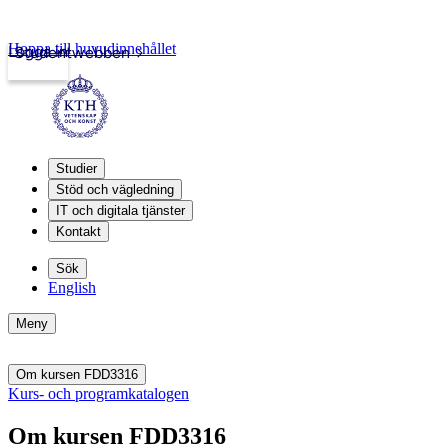
Hoppa till huvudinnehållet
Logga in
Studentwebben
Studier
Stöd och vägledning
IT och digitala tjänster
Kontakt
Sök
English
Meny
Om kursen FDD3316
Kurs- och programkatalogen
Om kursen FDD3316