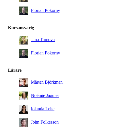
Florian Pokorny
Kursansvarig
Jana Tumova
Florian Pokorny
Lärare
Mårten Björkman
Noémie Jaquier
Iolanda Leite
John Folkesson