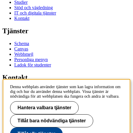
Studier
Stöd och vägledning
IT och digitala tjänster
Kontakt
Tjänster
Schema
Canvas
Webbmejl
Personliga menyn
Ladok för studenter
Kontakt
Denna webbplats använder tjänster som kan lagra information om
Kontakta utbildningsprogram
dig och hur du använder denna webbplats. Vissa tjänster är
Kontakta kurs
nödvändiga för att webbplatsen ska fungera och andra är valbara.
IT-support
KTH Entré
Hantera valbara tjänster
KTH Biblioteket
Tillåt bara nödvändiga tjänster
KTH
100 44 Stockholm
+46 8 790 60 00