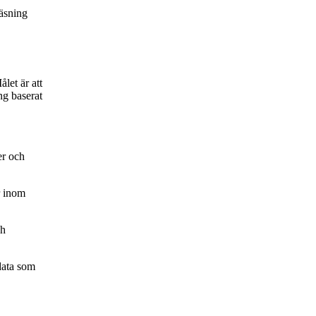
läsning
let är att
ng baserat
er och
r inom
ch
 data som