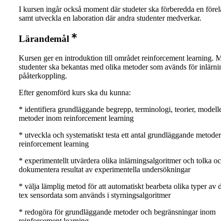
I kursen ingår också moment där studeter ska förberedda en före
samt utveckla en laboration där andra studenter medverkar.
Lärandemål
Kursen ger en introduktion till området reinforcement learning. Må
studenter ska bekantas med olika metoder som avänds för inlärni
pååterkoppling.
Efter genomförd kurs ska du kunna:
* identifiera grundläggande begrepp, terminologi, teorier, modell
metoder inom reinforcement learning
* utveckla och systematiskt testa ett antal grundläggande metode
reinforcement learning
* experimentellt utvärdera olika inlärningsalgoritmer och tolka o
dokumentera resultat av experimentella undersökningar
* välja lämplig metod för att automatiskt bearbeta olika typer av
tex sensordata som används i styrningsalgoritmer
* redogöra för grundläggande metoder och begränsningar inom
reinforcement learning