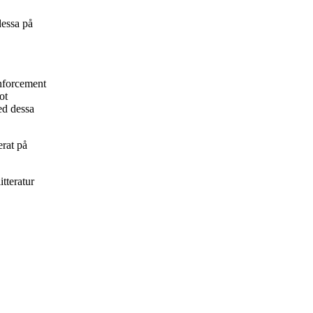
dessa på
inforcement
ot
ed dessa
rat på
itteratur