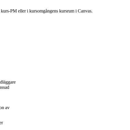
ns kurs-PM eller i kursomgångens kursrum i Canvas.
ndläggare
passad
on av
er