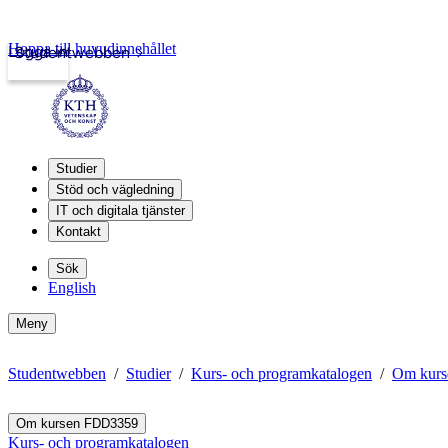
Hoppa till huvudinnehållet
Logga in
Studentwebben
Studier
Stöd och vägledning
IT och digitala tjänster
Kontakt
Sök
English
Meny
Studentwebben
Studier
Kurs- och programkatalogen
Om kur
Om kursen FDD3359
Kurs- och programkatalogen