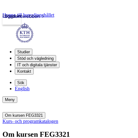
Hoppa till huvudinnehållet
Logga in
Studentwebben
Studier
Stöd och vägledning
IT och digitala tjänster
Kontakt
Sök
English
Meny
Om kursen FEG3321
Kurs- och programkatalogen
Om kursen FEG3321