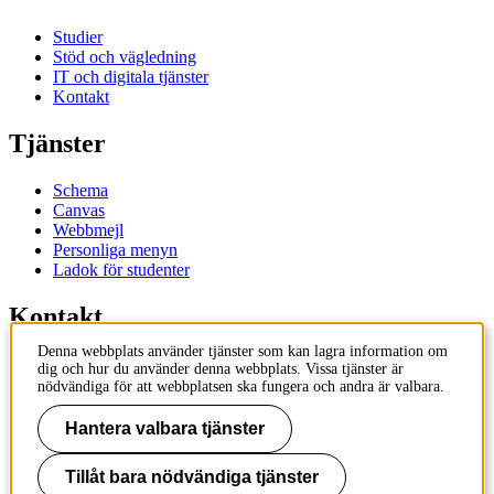
Studier
Stöd och vägledning
IT och digitala tjänster
Kontakt
Tjänster
Schema
Canvas
Webbmejl
Personliga menyn
Ladok för studenter
Kontakt
Denna webbplats använder tjänster som kan lagra information om
Kontakta utbildningsprogram
dig och hur du använder denna webbplats. Vissa tjänster är
Kontakta kurs
nödvändiga för att webbplatsen ska fungera och andra är valbara.
IT-support
KTH Entré
Hantera valbara tjänster
KTH Biblioteket
Tillåt bara nödvändiga tjänster
KTH