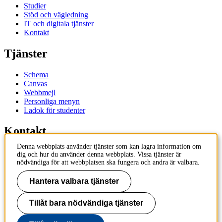
Studier
Stöd och vägledning
IT och digitala tjänster
Kontakt
Tjänster
Schema
Canvas
Webbmejl
Personliga menyn
Ladok för studenter
Kontakt
Denna webbplats använder tjänster som kan lagra information om
Kontakta utbildningsprogram
dig och hur du använder denna webbplats. Vissa tjänster är
Kontakta kurs
nödvändiga för att webbplatsen ska fungera och andra är valbara.
IT-support
KTH Entré
Hantera valbara tjänster
KTH Biblioteket
Tillåt bara nödvändiga tjänster
KTH
100 44 Stockholm