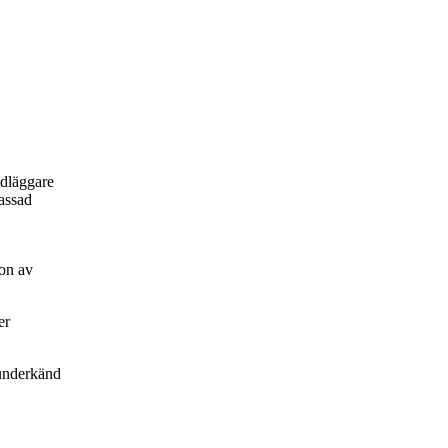
ndläggare
passad
on av
er
underkänd