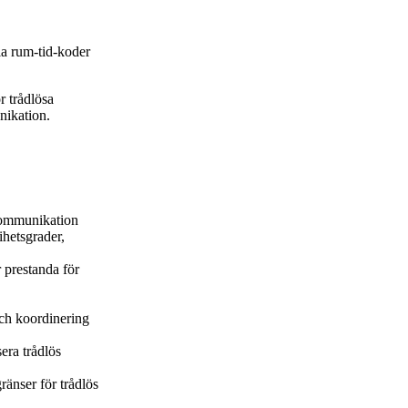
la rum-tid-koder
r trådlösa
nikation.
 kommunikation
ihetsgrader,
 prestanda för
ch koordinering
era trådlös
änser för trådlös