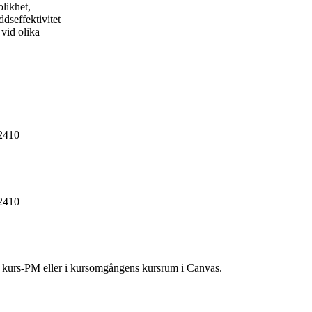
likhet,
ddseffektivitet
 vid olika
2410
2410
ns kurs-PM eller i kursomgångens kursrum i Canvas.