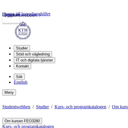
Hoppa till huvudinnehållet
Logga in
Studentwebben
Studier
Stöd och vägledning
IT och digitala tjänster
Kontakt
Sök
English
Meny
Studentwebben
Studier
Kurs- och programkatalogen
Om kur
Om kursen FEO3280
Kurs- och programkatalogen