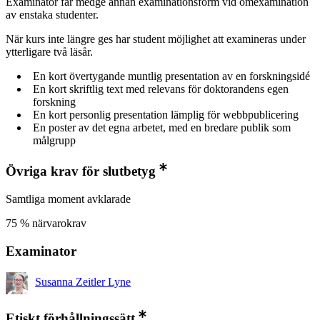
Examinator får medge annan examinationsform vid omexamination
av enstaka studenter.
När kurs inte längre ges har student möjlighet att examineras under
ytterligare två läsår.
En kort övertygande muntlig presentation av en forskningsidé
En kort skriftlig text med relevans för doktorandens egen
forskning
En kort personlig presentation lämplig för webbpublicering
En poster av det egna arbetet, med en bredare publik som
målgrupp
Övriga krav för slutbetyg
Samtliga moment avklarade
75 % närvarokrav
Examinator
Susanna Zeitler Lyne
Etiskt förhållningssätt