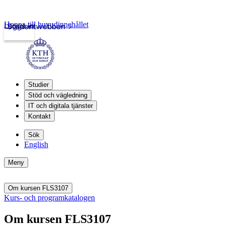
Hoppa till huvudinnehållet
Logga in
Studentwebben
Studier
Stöd och vägledning
IT och digitala tjänster
Kontakt
Sök
English
Meny
Om kursen FLS3107
Kurs- och programkatalogen
Om kursen FLS3107