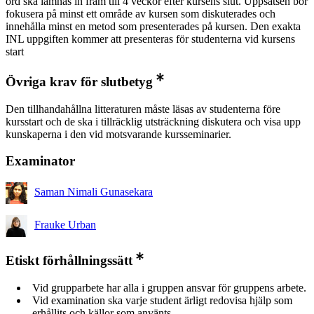
ord ska lämnas in fram till 4 veckor efter kursens slut. Uppsatsen bör
fokusera på minst ett område av kursen som diskuterades och
innehålla minst en metod som presenterades på kursen. Den exakta
INL uppgiften kommer att presenteras för studenterna vid kursens
start
Övriga krav för slutbetyg
Den tillhandahållna litteraturen måste läsas av studenterna före
kursstart och de ska i tillräcklig utsträckning diskutera och visa upp
kunskaperna i den vid motsvarande kursseminarier.
Examinator
Saman Nimali Gunasekara
Frauke Urban
Etiskt förhållningssätt
Vid grupparbete har alla i gruppen ansvar för gruppens arbete.
Vid examination ska varje student ärligt redovisa hjälp som
erhållits och källor som använts.