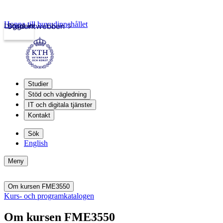
Hoppa till huvudinnehållet
Logga in
Studentwebben
Studier
Stöd och vägledning
IT och digitala tjänster
Kontakt
Sök
English
Meny
Om kursen FME3550
Kurs- och programkatalogen
Om kursen FME3550