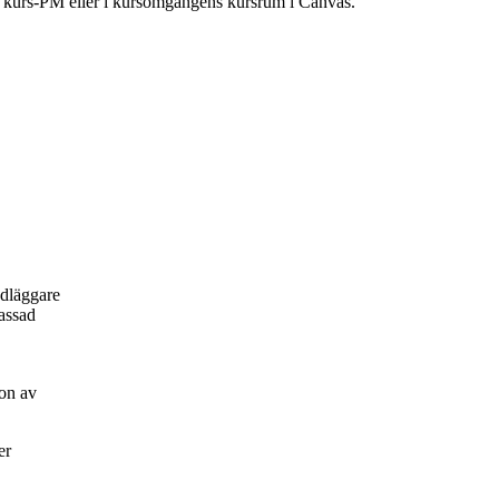
ns kurs-PM eller i kursomgångens kursrum i Canvas.
ndläggare
passad
on av
er