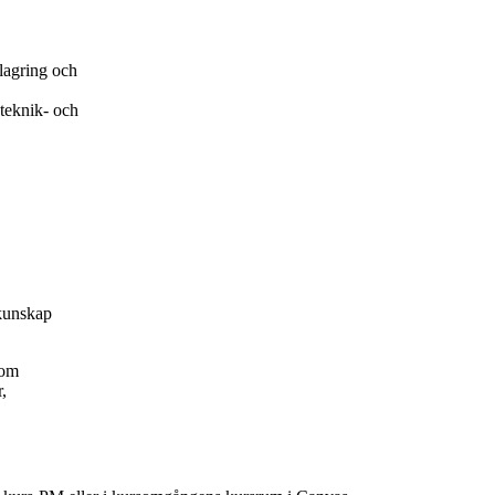
ilagring och
 teknik- och
kunskap
som
,