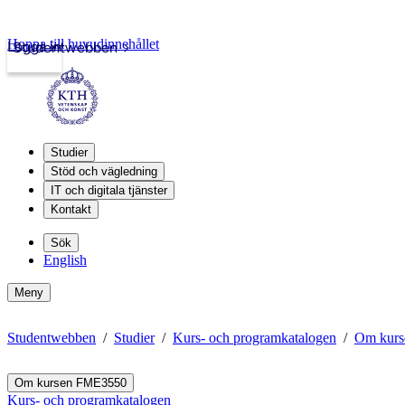
Hoppa till huvudinnehållet
Logga in
Studentwebben
Studier
Stöd och vägledning
IT och digitala tjänster
Kontakt
Sök
English
Meny
Studentwebben
Studier
Kurs- och programkatalogen
Om kur
Om kursen FME3550
Kurs- och programkatalogen