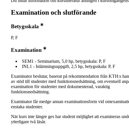
Du hittar information om kurslitteratur antingen i kursomgånge
Examination och slutförande
Betygsskala
P, F
Examination
SEM1 - Seminarium, 5,0 hp, betygsskala: P, F
INL1 - Inlämningsuppgift, 2,5 hp, betygsskala: P, F
Examinator beslutar, baserat på rekommendation från KTH:s ha
av stöd till studenter med funktionsnedsättning, om eventuell an
examination för studenter med dokumenterad, varaktig
funktionsnedsättning.
Examinator får medge annan examinationsform vid omexaminati
enstaka studenter.
När kurs inte längre ges har student möjlighet att examineras und
ytterligare två läsår.