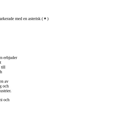
rkerade med en asterisk
(
)
m erbjuder
t
till
ch
sen av
ng och
strier.
mi och