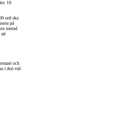
er, 10
00 ord ska
usera på
t en metod
att
rsstart och
na i den vid