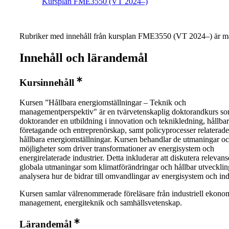
Kursplan FME3550 (VT 2024–)
Rubriker med innehåll från kursplan FME3550 (VT 2024–) är ma
Innehåll och lärandemål
Kursinnehåll
Kursen ”Hållbara energiomställningar – Teknik och
managementperspektiv" är en tvärvetenskaplig doktorandkurs so
doktorander en utbildning i innovation och teknikledning, hållbar
företagande och entreprenörskap, samt policyprocesser relaterade 
hållbara energiomställningar. Kursen behandlar de utmaningar o
möjligheter som driver transformationer av energisystem och
energirelaterade industrier. Detta inkluderar att diskutera relevan
globala utmaningar som klimatförändringar och hållbar utveckli
analysera hur de bidrar till omvandlingar av energisystem och indu
Kursen samlar välrenommerade föreläsare från industriell ekono
management, energiteknik och samhällsvetenskap.
Lärandemål