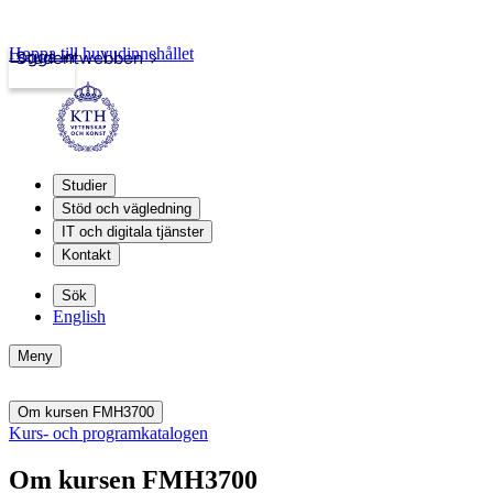
Hoppa till huvudinnehållet
Logga in
Studentwebben
Studier
Stöd och vägledning
IT och digitala tjänster
Kontakt
Sök
English
Meny
Om kursen FMH3700
Kurs- och programkatalogen
Om kursen FMH3700