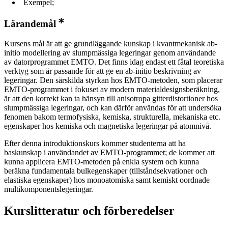
Exempel;
Lärandemål
Kursens mål är att ge grundläggande kunskap i kvantmekanisk ab-
initio modellering av slumpmässiga legeringar genom användande
av datorprogrammet EMTO. Det finns idag endast ett fåtal teoretiska
verktyg som är passande för att ge en ab-initio beskrivning av
legeringar. Den särskilda styrkan hos EMTO-metoden, som placerar
EMTO-programmet i fokuset av modern materialdesignsberäkning,
är att den korrekt kan ta hänsyn till anisotropa gitterdistortioner hos
slumpmässiga legeringar, och kan därför användas för att undersöka
fenomen bakom termofysiska, kemiska, strukturella, mekaniska etc.
egenskaper hos kemiska och magnetiska legeringar på atomnivå.
Efter denna introduktionskurs kommer studenterna att ha
baskunskap i användandet av EMTO-programmet; de kommer att
kunna applicera EMTO-metoden på enkla system och kunna
beräkna fundamentala bulkegenskaper (tillståndsekvationer och
elastiska egenskaper) hos monoatomiska samt kemiskt oordnade
multikomponentslegeringar.
Kurslitteratur och förberedelser