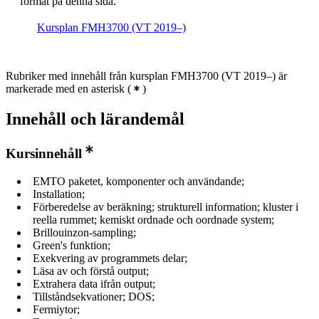
format på denna sida.
Kursplan FMH3700 (VT 2019–)
Rubriker med innehåll från kursplan FMH3700 (VT 2019–) är
markerade med en asterisk
(
)
Innehåll och lärandemål
Kursinnehåll
EMTO paketet, komponenter och användande;
Installation;
Förberedelse av beräkning; strukturell information; kluster i
reella rummet; kemiskt ordnade och oordnade system;
Brillouinzon-sampling;
Green's funktion;
Exekvering av programmets delar;
Läsa av och förstå output;
Extrahera data ifrån output;
Tillståndsekvationer; DOS;
Fermiytor;