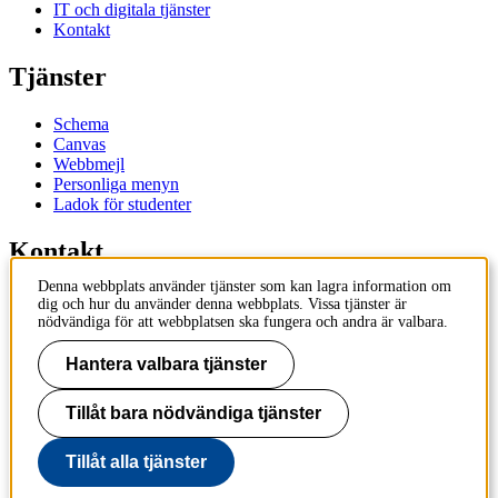
IT och digitala tjänster
Kontakt
Tjänster
Schema
Canvas
Webbmejl
Personliga menyn
Ladok för studenter
Kontakt
Denna webbplats använder tjänster som kan lagra information om
Kontakta utbildningsprogram
dig och hur du använder denna webbplats. Vissa tjänster är
Kontakta kurs
nödvändiga för att webbplatsen ska fungera och andra är valbara.
IT-support
KTH Entré
Hantera valbara tjänster
KTH Biblioteket
Tillåt bara nödvändiga tjänster
KTH
100 44 Stockholm
+46 8 790 60 00
Tillåt alla tjänster
info@kth.se