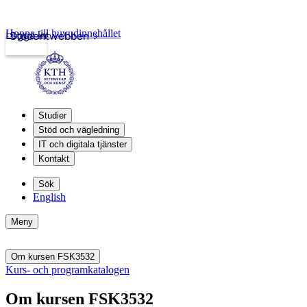
Hoppa till huvudinnehållet
Logga in
Studentwebben
Studier
Stöd och vägledning
IT och digitala tjänster
Kontakt
Sök
English
Meny
Om kursen FSK3532
Kurs- och programkatalogen
Om kursen FSK3532