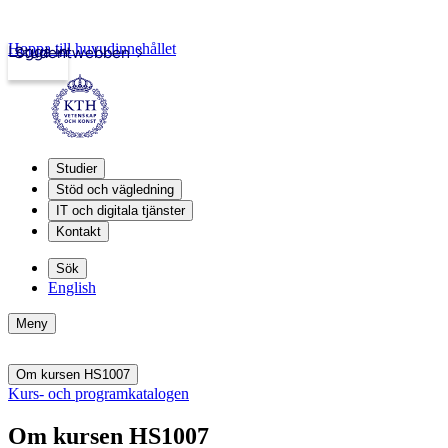
Hoppa till huvudinnehållet
Logga in
Studentwebben
Studier
Stöd och vägledning
IT och digitala tjänster
Kontakt
Sök
English
Meny
Om kursen HS1007
Kurs- och programkatalogen
Om kursen HS1007