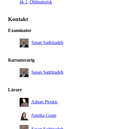
åk 2, Obligatorisk
Kontakt
Examinator
Sasan Sadrizadeh
Kursansvarig
Sasan Sadrizadeh
Lärare
Adnan Ploskic
Annika Gram
Sasan Sadrizadeh