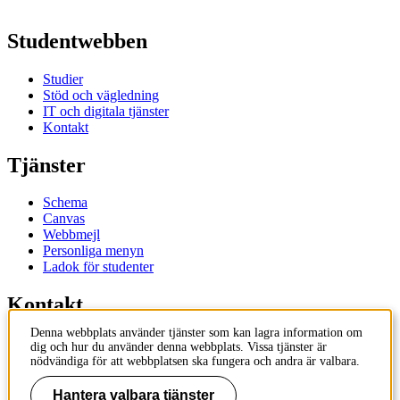
Studentwebben
Studier
Stöd och vägledning
IT och digitala tjänster
Kontakt
Tjänster
Schema
Canvas
Webbmejl
Personliga menyn
Ladok för studenter
Kontakt
Denna webbplats använder tjänster som kan lagra information om
Kontakta utbildningsprogram
dig och hur du använder denna webbplats. Vissa tjänster är
Kontakta kurs
nödvändiga för att webbplatsen ska fungera och andra är valbara.
IT-support
KTH Entré
Hantera valbara tjänster