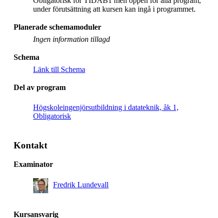
Obligatorisk för TIDAB1 men öppen för alla program,
under förutsättning att kursen kan ingå i programmet.
Planerade schemamoduler
Ingen information tillagd
Schema
Länk till Schema
Del av program
Högskoleingenjörsutbildning i datateknik, åk 1,
Obligatorisk
Kontakt
Examinator
Fredrik Lundevall
Kursansvarig