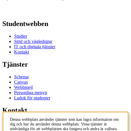
Studentwebben
Studier
Stöd och vägledning
IT och digitala tjänster
Kontakt
Tjänster
Schema
Canvas
Webbmejl
Personliga menyn
Ladok för studenter
Kontakt
Denna webbplats använder tjänster som kan lagra information om
Kontakta utbildningsprogram
dig och hur du använder denna webbplats. Vissa tjänster är
Kontakta kurs
nödvändiga för att webbplatsen ska fungera och andra är valbara.