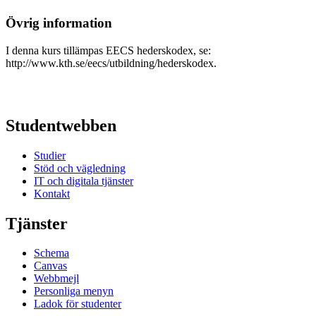
Övrig information
I denna kurs tillämpas EECS hederskodex, se:
http://www.kth.se/eecs/utbildning/hederskodex.
Studentwebben
Studier
Stöd och vägledning
IT och digitala tjänster
Kontakt
Tjänster
Schema
Canvas
Webbmejl
Personliga menyn
Ladok för studenter