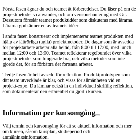
Första fasen ägnar du och teamet åt förberedelser. Du läser på om de
projektmetoder vi använder, och om versionshantering med Git.
Dessutom föreslår teamet produktidéer som diskuteras med lärarna.
Lärarna godkänner en av teamets idéer.
I andra fasen konstruerar och implementerar teamet produkten med
hjälp av lättrörliga (agila) projektmetoder. De dagar som är avsedda
för projektarbete arbetar alla heltid, från 8:00 till 17:00, med lunch
mellan 12:00 och 13:00. Teamet reflekterar regelbundet över vilka
projektmetoder som fungerade bra, och vilka metoder som inte
gjorde det, för att förbättra det fortsatta arbetet.
Tredje fasen är helt avsedd för reflektion. Produktprototypen som
ditt team utvecklade är klar, och visas för allmänheten vid en
projekt-expo. Du lämnar också in en individuell skriftlig reflektion,
som dokumenterar den erfarenhet du gjort i kursen.
Information per kursomgång
Välj termin och kursomgång för att se aktuell information och mer
om kursen, såsom kursplan, studieperiod och
anmälningsinformation.