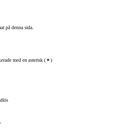
mat på denna sida.
erade med en asterisk
(
)
ådlös
-