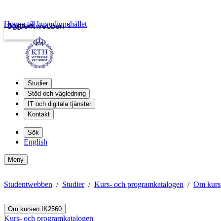
Hoppa till huvudinnehållet
Logga in
Studentwebben
Studier
Stöd och vägledning
IT och digitala tjänster
Kontakt
Sök
English
Meny
Studentwebben
Studier
Kurs- och programkatalogen
Om kurs
Om kursen IK2560
Kurs- och programkatalogen