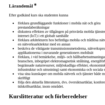
Lärandemål
Efter godkänd kurs ska studenten kunna
förklara grundläggande funktioner i mobila nät och göra
prestandaberäkningar
diskutera effekten av tillgången på prisvärda mobila tjänst
internet (IoT) i ett globalt samhälle
förklara arkitekturen hos befintliga mobila och trådlösa nä
en nätverksarkitektur med en annan
beskriva de viktigaste transmissionsmetoderna, nätverkspr
applikationerna i nuvarande generationers mobilnät
förklara, i vid bemärkelse, miljö- och hållbarhetsutmaninga
branschen, inbegripet elektromagnetisk strålning, energifö
begränsade naturresurser, miljöskadliga effekter, ekonomis
infrastruktur och utrustning) samt ekonomiska och sociala 
visa sina kunskaper om mobila nätverk och tjänster både m
skriftligt
följa den aktuella litteraturen, dvs. översiktsartiklar, konfe
tidskriftsartiklar, inom området.
Kurslitteratur och förberedelser