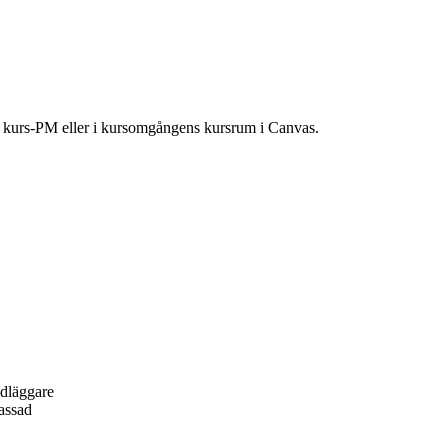
ns kurs-PM eller i kursomgångens kursrum i Canvas.
ndläggare
passad