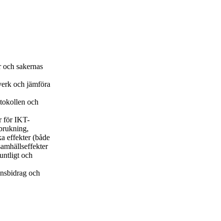
er och sakernas
tverk och jämföra
otokollen och
r för IKT-
rbrukning,
ka effekter (både
samhällseffekter
untligt och
rensbidrag och