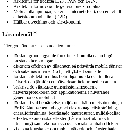
Arkitektur för trådlösa LAN, PAN och BAN.
Arkitektur för nuvarande generationers mobilnät.
Mobila tillämpningar, sakernas internet (IoT), och enhet-till-
enhetskommunikation (D2D).
Hållbar utveckling och tele-ekonomi.
Lärandemål
Efter godkänd kurs ska studenten kunna
förklara grundläggande funktioner i mobila nät och göra
prestandaberäkningar
diskutera effekten av tillgången på prisvärda mobila tjänster
och sakernas internet (IoT) i ett globalt samhälle
förklara arkitekturen hos befintliga mobila och trådlösa
nätverk och jämföra en nätverksarkitektur med en annan
beskriva de viktigaste transmissionsmetoderna,
nätverksprotokollen och applikationerna i nuvarande
generationers mobilnät
förklara, i vid bemärkelse, miljö- och hållbarhetsutmaningar
för IKT-branschen, inbegripet elektromagnetisk strålning,
energiförbrukning, begränsade naturresurser, miljöskadliga
effekter, ekonomiska effekter (både infrastruktur och
utrustning) samt ekonomiska och sociala samhällseffekter
visa sina kunskaper om mobila nätverk och tjänster både