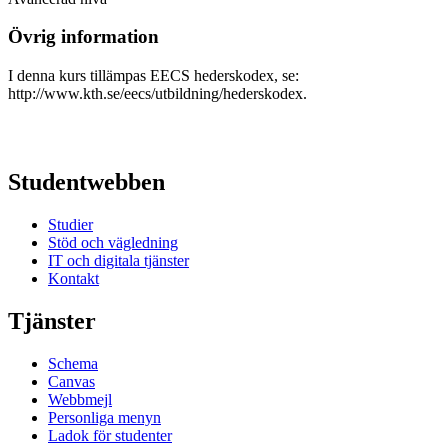
Övrig information
I denna kurs tillämpas EECS hederskodex, se:
http://www.kth.se/eecs/utbildning/hederskodex.
Studentwebben
Studier
Stöd och vägledning
IT och digitala tjänster
Kontakt
Tjänster
Schema
Canvas
Webbmejl
Personliga menyn
Ladok för studenter