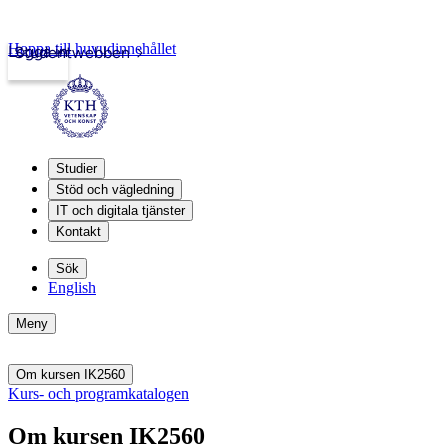
Hoppa till huvudinnehållet
Logga in
Studentwebben
Studier
Stöd och vägledning
IT och digitala tjänster
Kontakt
Sök
English
Meny
Om kursen IK2560
Kurs- och programkatalogen
Om kursen IK2560