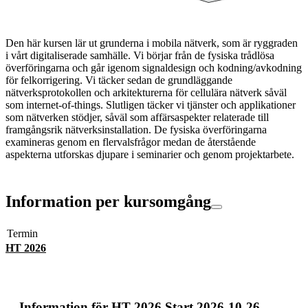
Den här kursen lär ut grunderna i mobila nätverk, som är ryggraden
i vårt digitaliserade samhälle. Vi börjar från de fysiska trådlösa
överföringarna och går igenom signaldesign och kodning/avkodning
för felkorrigering. Vi täcker sedan de grundläggande
nätverksprotokollen och arkitekturerna för cellulära nätverk såväl
som internet-of-things. Slutligen täcker vi tjänster och applikationer
som nätverken stödjer, såväl som affärsaspekter relaterade till
framgångsrik nätverksinstallation. De fysiska överföringarna
examineras genom en flervalsfrågor medan de återstående
aspekterna utforskas djupare i seminarier och genom projektarbete.
Information per kursomgång
Termin
HT 2026
Information för
HT 2026 Start 2026-10-26