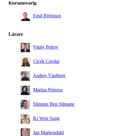
Kursansvarig
Emil Björnson
Lärare
Vitaly Petrov
Cicek Cavdar
Anders Västberg
Marina Petrova
Slimane Ben Slimane
Ki Won Sung
Jan Markendahl