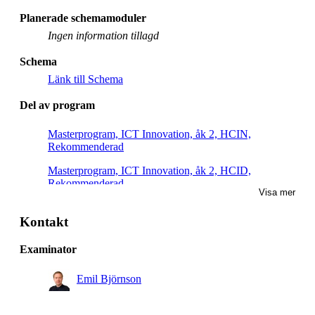
Planerade schemamoduler
Ingen information tillagd
Schema
Länk till Schema
Del av program
Masterprogram, ICT Innovation, åk 2, HCIN,
Rekommenderad
Masterprogram, ICT Innovation, åk 2, HCID,
Rekommenderad
Visa mer
Masterprogram, kommunikationssystem, åk 1,
Obligatorisk
Kontakt
Examinator
Emil Björnson