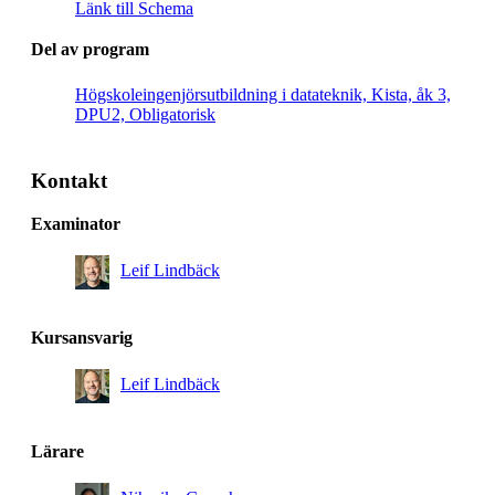
Länk till Schema
Del av program
Högskoleingenjörsutbildning i datateknik, Kista, åk 3,
DPU2, Obligatorisk
Kontakt
Examinator
Leif Lindbäck
Kursansvarig
Leif Lindbäck
Lärare