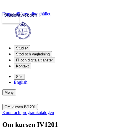
Hoppa till huvudinnehållet
Logga in
Studentwebben
Studier
Stöd och vägledning
IT och digitala tjänster
Kontakt
Sök
English
Meny
Om kursen IV1201
Kurs- och programkatalogen
Om kursen IV1201