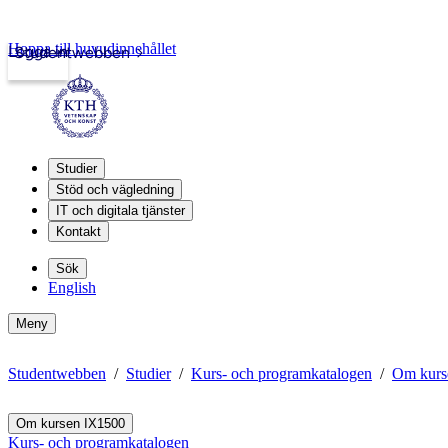
Hoppa till huvudinnehållet
Logga in
Studentwebben
Studier
Stöd och vägledning
IT och digitala tjänster
Kontakt
Sök
English
Meny
Studentwebben
Studier
Kurs- och programkatalogen
Om kurs
Om kursen IX1500
Kurs- och programkatalogen