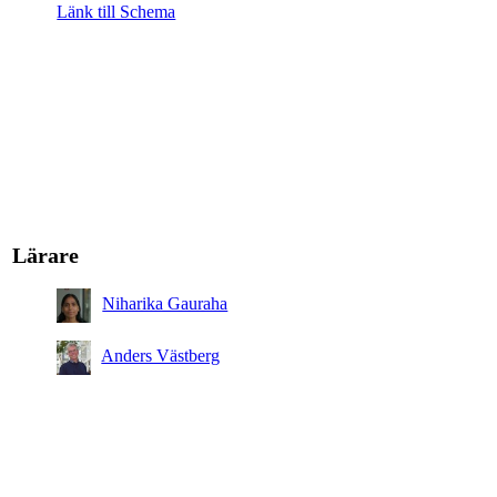
Länk till Schema
Lärare
Niharika Gauraha
Anders Västberg