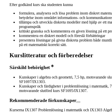
Efter godkänd kurs ska studenten kunna
formulera, analysera och lösa problem inom diskret matema
betydelse inom området informations- och kommunikation
tillämpa och utveckla diskreta modeller med hjälp av ett m
programspråk
kritiskt granska och kommentera en given lösning på ett p
kommentera en diskret modell och föreslå förbättringar
presentera lösningar på givna diskreta problem både muntlig
på ett matematiskt korrekt sätt.
Kurslitteratur och förberedelser
Särskild behörighet
Kunskaper i algebra och geometri, 7,5 hp, motsvarande slu
SF1697/IX1303.
Kunskaper och färdigheter i problemlösning i matematik, 7
motsvarande slutförd kurs SF1695/IX1307.
Rekommenderade förkunskaper
Kurserna IX1307 Problemlösning i matematik och IX1303 Alge