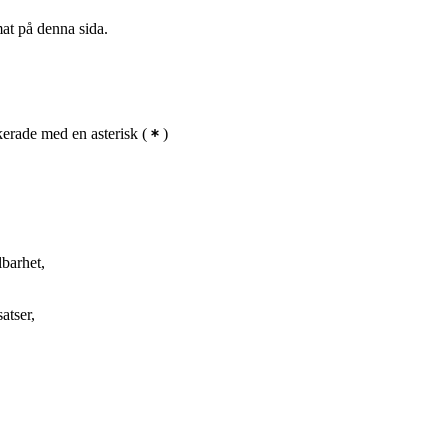
mat på denna sida.
erade med en asterisk
(
)
lbarhet,
atser,