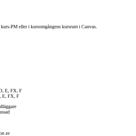
ns kurs-PM eller i kursomgångens kursrum i Canvas.
 D, E, FX, F
, E, FX, F
ndläggare
passad
on av