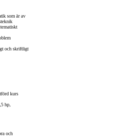
tik som är av
steknik
atematiskt
roblem
t och skriftligt
tförd kurs
,5 hp,
bra och