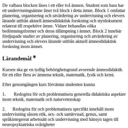
De valbara blocken läses i ett eller två ämnen. Student som bara har
ett undervisningsämne läser två block i detta ämne. Block 1 omfattar
planering, organisering och utvärdering av undervisning och elevers
lärande utifrån aktuell ämnesdidaktisk forskning och styrdokument
relaterat till respektive ämne. Vidare behandlas olika
bedömningsformer och deras tillämpning i ämnet. Block 2 innebär
fördjupade studier av planering, organisering och utvärdering av
undervisning och elevers lärande utifrån aktuell ämnesdidaktisk
forskning inom ämnet.
Lärandemål
Kursen ska ge en tydlig behörighetsgrund avseende ämnesdidaktik
för ett eller flera av ämnena teknik, matematik, fysik och kemi.
Efter genomgången kurs förväntas studenten kunna
1. Redogöra för och problematisera generella didaktiska aspekter
inom teknik, matematik och naturvetenskap
2. Redogöra för och problematisera specifikt innehåll inom
undervisning såsom etik, sex- och samlevnad, genus, samt
språkintegrerat arbetssätt och undervisning med hänsyn tagen till
neuropsykiatriska svårigheter