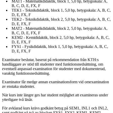
MAT1 - Matematikdidaktik, block 1, 5,0 hp, betygsskala: A,
B, C, D, E, FX, F
TEK1 - Teknikdidaktik, block 1, 5,0 hp, betygsskala: A, B, C,
D, E, FX, F
TEK2 - Teknikdidaktik, block 2, 5,0 hp, betygsskala: A, B, C,
D, E, FX, F
MAT2 - Matematikdidaktik, block 2, 5,0 hp, betygsskala: A,
B, C, D, E, FX, F
KEM2 - Kemididaktik, block 2, 5,0 hp, betygsskala: A, B, C,
D, E, FX, F
FYS1 - Fysikdidaktik, block 1, 5,0 hp, betygsskala: A, B, C,
D, E, FX, F
Examinator beslutar, baserat på rekommendation från KTH:s
handläggare av stöd till studenter med funktionsnedsättning, om
eventuell anpassad examination för studenter med dokumenterad,
varaktig funktionsnedsättning.
Examinator får medge annan examinationsform vid omexamination
av enstaka studenter.
När kurs inte längre ges har student möjlighet att examineras under
ytterligare två läsår.
För avklarad kurs krävs godkänt betyg på SEM1, INL1 och INL2,
samt godkänt på två av blocken FYS1, FYS2, KEM1, KEM2,