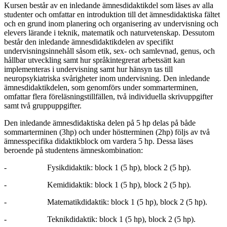
Kursen består av en inledande ämnesdidaktikdel som läses av alla
studenter och omfattar en introduktion till det ämnesdidaktiska fältet
och en grund inom planering och organisering av undervisning och
elevers lärande i teknik, matematik och naturvetenskap. Dessutom
består den inledande ämnesdidaktikdelen av specifikt
undervisningsinnehåll såsom etik, sex- och samlevnad, genus, och
hållbar utveckling samt hur språkintegrerat arbetssätt kan
implementeras i undervisning samt hur hänsyn tas till
neuropsykiatriska svårigheter inom undervisning. Den inledande
ämnesdidaktikdelen, som genomförs under sommarterminen,
omfattar flera föreläsningstillfällen, två individuella skrivuppgifter
samt två gruppuppgifter.
Den inledande ämnesdidaktiska delen på 5 hp delas på både
sommarterminen (3hp) och under höstterminen (2hp) följs av två
ämnesspecifika didaktikblock om vardera 5 hp. Dessa läses
beroende på studentens ämneskombination:
- Fysikdidaktik: block 1 (5 hp), block 2 (5 hp).
- Kemididaktik: block 1 (5 hp), block 2 (5 hp).
- Matematikdidaktik: block 1 (5 hp), block 2 (5 hp).
- Teknikdidaktik: block 1 (5 hp), block 2 (5 hp).