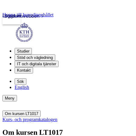
Hoppa till huvudinnehållet
Logga in
Studentwebben
Studier
Stöd och vägledning
IT och digitala tjänster
Kontakt
Sök
English
Meny
Om kursen LT1017
Kurs- och programkatalogen
Om kursen LT1017