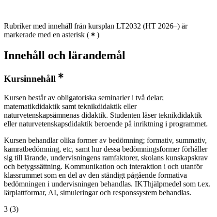
Rubriker med innehåll från kursplan LT2032 (HT 2026–) är
markerade med en asterisk
(
)
Innehåll och lärandemål
Kursinnehåll
Kursen består av obligatoriska seminarier i två delar;
matematikdidaktik samt teknikdidaktik eller
naturvetenskapsämnenas didaktik. Studenten läser teknikdidaktik
eller naturvetenskapsdidaktik beroende på inriktning i programmet.
Kursen behandlar olika former av bedömning; formativ, summativ,
kamratbedömning, etc, samt hur dessa bedömningsformer förhåller
sig till lärande, undervisningens ramfaktorer, skolans kunskapskrav
och betygssättning. Kommunikation och interaktion i och utanför
klassrummet som en del av den ständigt pågående formativa
bedömningen i undervisningen behandlas. IKThjälpmedel som t.ex.
lärplattformar, AI, simuleringar och responssystem behandlas.
3 (3)