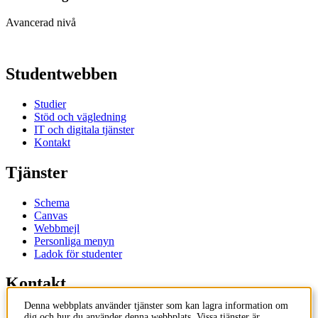
Avancerad nivå
Studentwebben
Studier
Stöd och vägledning
IT och digitala tjänster
Kontakt
Tjänster
Schema
Canvas
Webbmejl
Personliga menyn
Ladok för studenter
Kontakt
Denna webbplats använder tjänster som kan lagra information om
Kontakta utbildningsprogram
dig och hur du använder denna webbplats. Vissa tjänster är