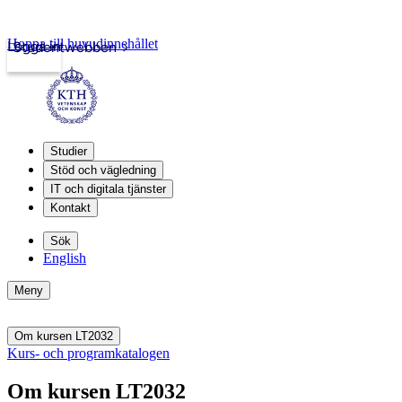
Hoppa till huvudinnehållet
Logga in
Studentwebben
Studier
Stöd och vägledning
IT och digitala tjänster
Kontakt
Sök
English
Meny
Om kursen LT2032
Kurs- och programkatalogen
Om kursen LT2032