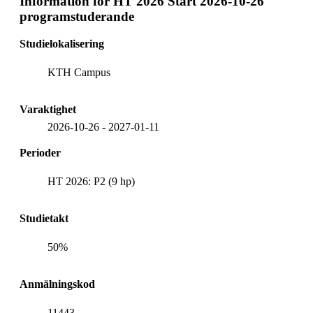
Information för
HT 2026 Start 2026-10-26
programstuderande
Studielokalisering
KTH Campus
Varaktighet
2026-10-26
-
2027-01-11
Perioder
HT 2026: P2 (9 hp)
Studietakt
50%
Anmälningskod
11443