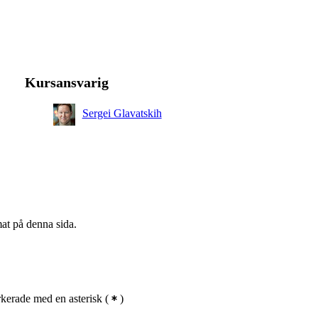
Kursansvarig
Sergei Glavatskih
mat på denna sida.
kerade med en asterisk
(
)