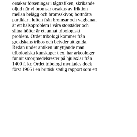
orsakar förseningar i tågtrafiken, skrikande
oljud när vi bromsar orsakas av friktion
mellan belägg och bromsskivor, bortnötta
partiklar i luften från bromsar och vägbanan
är ett hälsoproblem i våra storstäder och
slitna höfter är ett annat tribologiskt
problem. Ordet tribologi kommer från
grekiskans tribos och betyder att gnida.
Redan under antiken utnyttjande man
tribologiska kunskaper t.ex. har arkeologer
funnit smörjmedelsrester på hjulaxlar från
1400 f. kr. Ordet tribologi myntades dock
först 1966 i en brittisk statlig rapport som ett