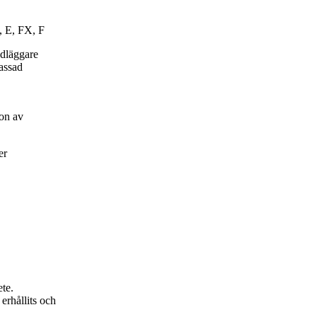
, E, FX, F
ndläggare
passad
on av
er
ete.
erhållits och