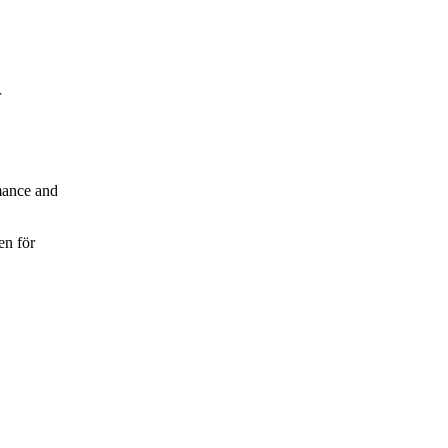
r
mance and
en för