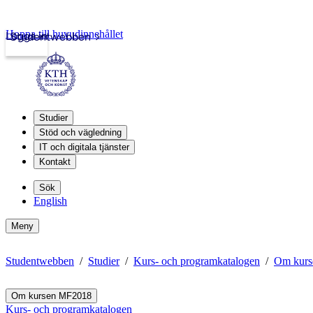
Hoppa till huvudinnehållet
Logga in
Studentwebben
Studier
Stöd och vägledning
IT och digitala tjänster
Kontakt
Sök
English
Meny
Studentwebben
Studier
Kurs- och programkatalogen
Om kur
Om kursen MF2018
Kurs- och programkatalogen