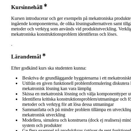
Kursinnehåll
Kursen introducerar och ger exempeln på mekatroniska produkter
ingående komponenterna, de olika lösningsalternativen samt tillg
metoder och verktyg som används vid produktutveckling. Verkli
mekatroniska konstruktionsproblem identifieras och löses.
.
Lärandemål
Efter godkänd kurs ska studenten kunna:
Beskriva de grundläggande byggstenarna i ett mekatronisk
Utifrån en given funktionell problemformulering diskutera
mekatronisk lösning kan vara lämplig
Skissa en mekatronisk lösning och välja komponenttyper ut
Identifiera kritiska konstruktionsproblem/utmaningar och f
metoder och verktyg för att lösa dessa utmaningar
Sammanfatta och på mindre problem tillämpa en utvecklin
mekatronisk utveckling
Modellera, simulera och konstruera (dock ej realisera) min
system och produkter
Ge flera exempel på produktkrav (utöver de rent funktionel