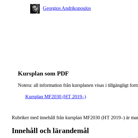
valfri
Georgios Andrikopoulos
Masterprogram, systemteknik och robotik, åk 2,
Rekommenderad
Masterprogram, systemteknik och robotik, åk 1,
Rekommenderad
Masterprogram, fordonsteknik, åk 1, Villkorligt valfri
Masterprogram, fordonsteknik, åk 2, Villkorligt valfri
Kursplan som PDF
Notera: all information från kursplanen visas i tillgängligt for
Kursplan MF2030 (HT 2019–)
Rubriker med innehåll från kursplan MF2030 (HT 2019–) är mar
Innehåll och lärandemål