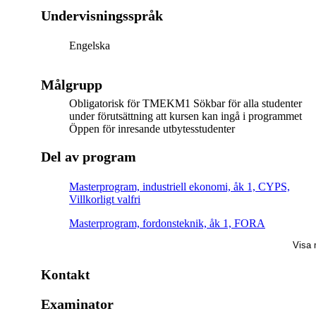
Undervisningsspråk
Engelska
Målgrupp
Obligatorisk för TMEKM1 Sökbar för alla studenter
under förutsättning att kursen kan ingå i programmet
Öppen för inresande utbytesstudenter
Del av program
Masterprogram, industriell ekonomi, åk 1, CYPS,
Villkorligt valfri
Masterprogram, fordonsteknik, åk 1, FORA
Visa 
Masterprogram, medicinsk teknik, åk 2, ELEK, Villkorl
valfri
Kontakt
Masterprogram, mekatronik, åk 1, Obligatorisk
Examinator
Masterprogram, maskinkonstruktion, åk 1, Villkorligt