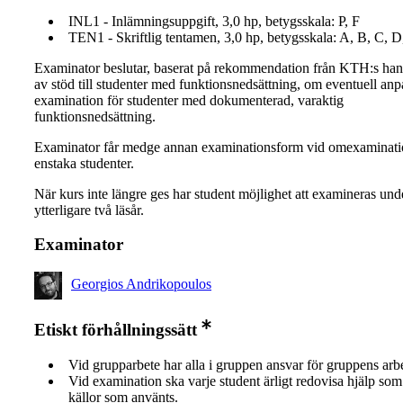
INL1 - Inlämningsuppgift, 3,0 hp, betygsskala: P, F
TEN1 - Skriftlig tentamen, 3,0 hp, betygsskala: A, B, C, D
Examinator beslutar, baserat på rekommendation från KTH:s ha
av stöd till studenter med funktionsnedsättning, om eventuell an
examination för studenter med dokumenterad, varaktig
funktionsnedsättning.
Examinator får medge annan examinationsform vid omexaminati
enstaka studenter.
När kurs inte längre ges har student möjlighet att examineras und
ytterligare två läsår.
Examinator
Georgios Andrikopoulos
Etiskt förhållningssätt
Vid grupparbete har alla i gruppen ansvar för gruppens arb
Vid examination ska varje student ärligt redovisa hjälp som 
källor som använts.