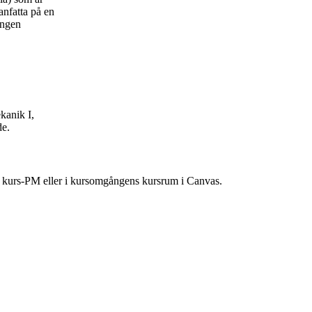
anfatta på en
ingen
kanik I,
de.
ns kurs-PM eller i kursomgångens kursrum i Canvas.