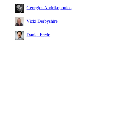
Georgios Andrikopoulos
Vicki Derbyshire
Daniel Frede