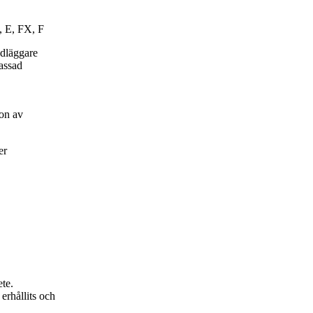
, E, FX, F
ndläggare
passad
on av
er
ete.
erhållits och