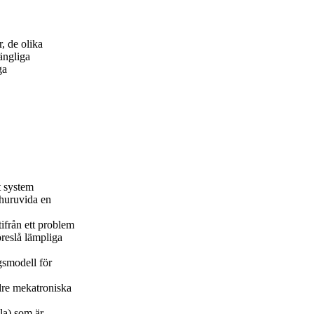
, de olika
ängliga
ga
t system
 huruvida en
ifrån ett problem
öreslå lämpliga
gsmodell för
dre mekatroniska
la) som är