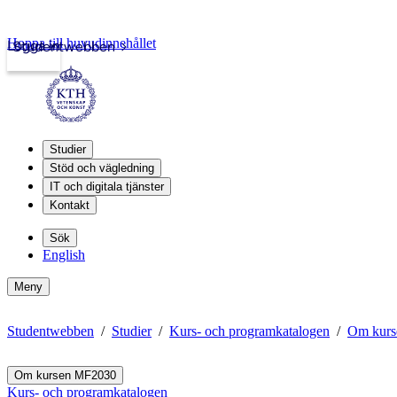
Hoppa till huvudinnehållet
Logga in
Studentwebben
Studier
Stöd och vägledning
IT och digitala tjänster
Kontakt
Sök
English
Meny
Studentwebben
Studier
Kurs- och programkatalogen
Om kur
Om kursen MF2030
Kurs- och programkatalogen