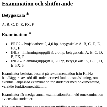
Examination och slutförande
Betygsskala
A, B, C, D, E, FX, F
Examination
PRO2 - Projektarbete 2, 4,0 hp, betygsskala: A, B, C, D, E,
FX, F
INL3 - Inlämningsuppgift 3, 2,0 hp, betygsskala: A, B, C, D,
E, FX, F
INL4 - Inlämningsuppgift 4, 3,0 hp, betygsskala: A, B, C, D,
E, FX, F
Examinator beslutar, baserat på rekommendation från KTH:s
handläggare av stöd till studenter med funktionsnedsättning, om
eventuell anpassad examination för studenter med dokumenterad,
varaktig funktionsnedsättning.
Examinator får medge annan examinationsform vid omexamination
av enstaka studenter.
När kurs inte längre ges har student möjlighet att examineras under