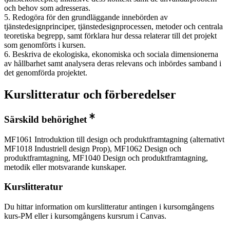
och behov som adresseras.
5. Redogöra för den grundläggande innebörden av
tjänstedesignprinciper, tjänstedesignprocessen, metoder och centrala
teoretiska begrepp, samt förklara hur dessa relaterar till det projekt
som genomförts i kursen.
6. Beskriva de ekologiska, ekonomiska och sociala dimensionerna
av hållbarhet samt analysera deras relevans och inbördes samband i
det genomförda projektet.
Kurslitteratur och förberedelser
Särskild behörighet
MF1061 Introduktion till design och produktframtagning (alternativt
MF1018 Industriell design Prop), MF1062 Design och
produktframtagning, MF1040 Design och produktframtagning,
metodik eller motsvarande kunskaper.
Kurslitteratur
Du hittar information om kurslitteratur antingen i kursomgångens
kurs-PM eller i kursomgångens kursrum i Canvas.