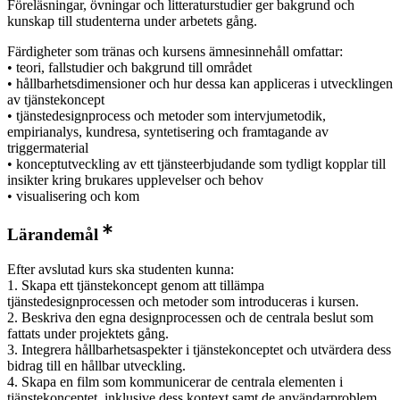
Föreläsningar, övningar och litteraturstudier ger bakgrund och
kunskap till studenterna under arbetets gång.
Färdigheter som tränas och kursens ämnesinnehåll omfattar:
• teori, fallstudier och bakgrund till området
• hållbarhetsdimensioner och hur dessa kan appliceras i utvecklingen
av tjänstekoncept
• tjänstedesignprocess och metoder som intervjumetodik,
empirianalys, kundresa, syntetisering och framtagande av
triggermaterial
• konceptutveckling av ett tjänsteerbjudande som tydligt kopplar till
insikter kring brukares upplevelser och behov
• visualisering och kom
Lärandemål
Efter avslutad kurs ska studenten kunna:
1. Skapa ett tjänstekoncept genom att tillämpa
tjänstedesignprocessen och metoder som introduceras i kursen.
2. Beskriva den egna designprocessen och de centrala beslut som
fattats under projektets gång.
3. Integrera hållbarhetsaspekter i tjänstekonceptet och utvärdera dess
bidrag till en hållbar utveckling.
4. Skapa en film som kommunicerar de centrala elementen i
tjänstekonceptet, inklusive dess kontext samt de användarproblem