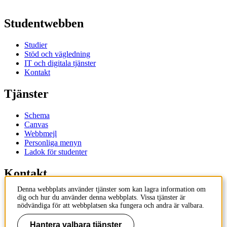
Studentwebben
Studier
Stöd och vägledning
IT och digitala tjänster
Kontakt
Tjänster
Schema
Canvas
Webbmejl
Personliga menyn
Ladok för studenter
Kontakt
Denna webbplats använder tjänster som kan lagra information om
Kontakta utbildningsprogram
dig och hur du använder denna webbplats. Vissa tjänster är
Kontakta kurs
nödvändiga för att webbplatsen ska fungera och andra är valbara.
IT-support
KTH Entré
Hantera valbara tjänster