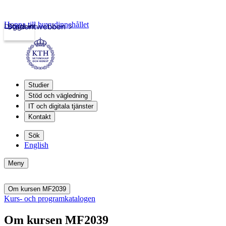
Hoppa till huvudinnehållet
Logga in
Studentwebben
Studier
Stöd och vägledning
IT och digitala tjänster
Kontakt
Sök
English
Meny
Om kursen MF2039
Kurs- och programkatalogen
Om kursen MF2039