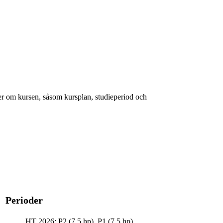
er om kursen, såsom kursplan, studieperiod och
Perioder
HT 2026: P2 (7.5 hp), P1 (7.5 hp)