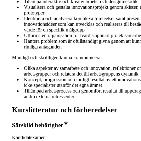
Tillämpa interaktiv och kreativ arbets- och designmetodik
Visualisera och gestalta innovationsprojekt genom skisser,
prototyper
Identifiera och analysera komplexa företeelser samt presen
innovationsidéer som kan utvecklas och realiseras till best
värde för en specifik målgrupp
Utforma en organisation för tvärdisciplinärt projektsamarbe
Hantera problem som är ofullständigt givna genom att kun
rimliga antaganden
Muntligt och skriftligen kunna kommunicera:
Olika aspekter av samarbete och innovation, reflektioner o
arbetsgrupper och relatera det till arbetsgruppens dynamik
Koncept, progression och färdigt resultat av ett innovation
icke-specialister utanför det egna ämnet
Tillämpad arbetsprocess och genomfört resultat till uppdra
andra externa intressenter
Kurslitteratur och förberedelser
Särskild behörighet
Kandidatexamen