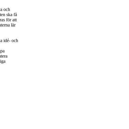
va och
ten ska få
as för att
terna lär
a idé- och
mpa
ntera
iga