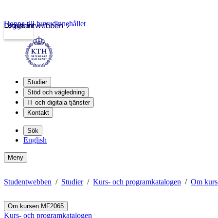
Hoppa till huvudinnehållet
Logga in
Studentwebben
Studier
Stöd och vägledning
IT och digitala tjänster
Kontakt
Sök
English
Meny
Studentwebben
Studier
Kurs- och programkatalogen
Om kur
Om kursen MF2065
Kurs- och programkatalogen