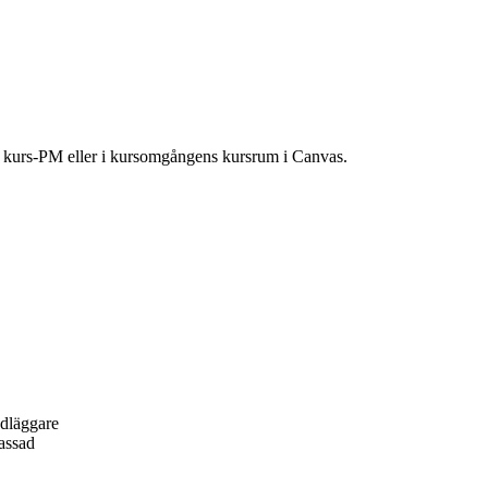
ns kurs-PM eller i kursomgångens kursrum i Canvas.
ndläggare
passad