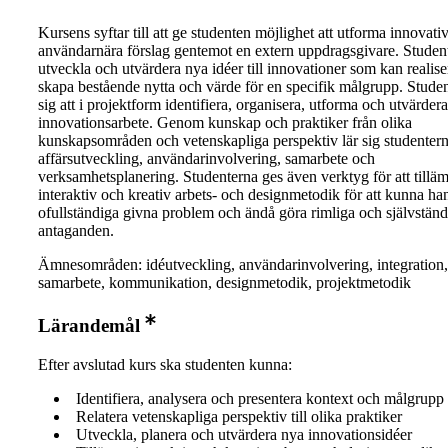
Kursens syftar till att ge studenten möjlighet att utforma innovati
användarnära förslag gentemot en extern uppdragsgivare. Studen
utveckla och utvärdera nya idéer till innovationer som kan realiser
skapa bestående nytta och värde för en specifik målgrupp. Studen
sig att i projektform identifiera, organisera, utforma och utvärdera
innovationsarbete. Genom kunskap och praktiker från olika
kunskapsområden och vetenskapliga perspektiv lär sig studentern
affärsutveckling, användarinvolvering, samarbete och
verksamhetsplanering. Studenterna ges även verktyg för att tillä
interaktiv och kreativ arbets- och designmetodik för att kunna ha
ofullständiga givna problem och ändå göra rimliga och självständ
antaganden.
Ämnesområden: idéutveckling, användarinvolvering, integration,
samarbete, kommunikation, designmetodik, projektmetodik
Lärandemål
Efter avslutad kurs ska studenten kunna:
Identifiera, analysera och presentera kontext och målgrupp
Relatera vetenskapliga perspektiv till olika praktiker
Utveckla, planera och utvärdera nya innovationsidéer