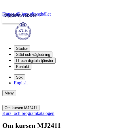
Hoppa till huvudinnehållet
Logga in
Studentwebben
Studier
Stöd och vägledning
IT och digitala tjänster
Kontakt
Sök
English
Meny
Om kursen MJ2411
Kurs- och programkatalogen
Om kursen MJ2411