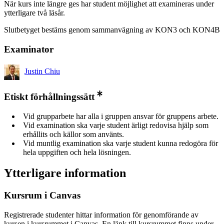
När kurs inte längre ges har student möjlighet att examineras under
ytterligare två läsår.
Slutbetyget bestäms genom sammanvägning av KON3 och KON4B
Examinator
Justin Chiu
Etiskt förhållningssätt
Vid grupparbete har alla i gruppen ansvar för gruppens arbete.
Vid examination ska varje student ärligt redovisa hjälp som
erhållits och källor som använts.
Vid muntlig examination ska varje student kunna redogöra för
hela uppgiften och hela lösningen.
Ytterligare information
Kursrum i Canvas
Registrerade studenter hittar information för genomförande av
kursen i kursrummet i Canvas. En länk till kursrummet finns under