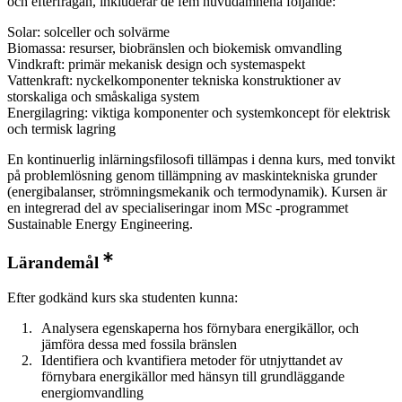
och efterfrågan, inkluderar de fem huvudämnena följande:
Solar: solceller och solvärme
Biomassa: resurser, biobränslen och biokemisk omvandling
Vindkraft: primär mekanisk design och systemaspekt
Vattenkraft: nyckelkomponenter tekniska konstruktioner av
storskaliga och småskaliga system
Energilagring: viktiga komponenter och systemkoncept för elektrisk
och termisk lagring
En kontinuerlig inlärningsfilosofi tillämpas i denna kurs, med tonvikt
på problemlösning genom tillämpning av maskintekniska grunder
(energibalanser, strömningsmekanik och termodynamik). Kursen är
en integrerad del av specialiseringar inom MSc -programmet
Sustainable Energy Engineering.
Lärandemål
Efter godkänd kurs ska studenten kunna:
Analysera egenskaperna hos förnybara energikällor, och
jämföra dessa med fossila bränslen
Identifiera och kvantifiera metoder för utnjyttandet av
förnybara energikällor med hänsyn till grundläggande
energiomvandling