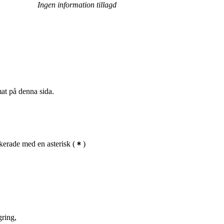
Ingen information tillagd
mat på denna sida.
erade med en asterisk
(
)
ring,