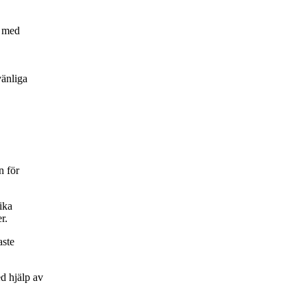
r med
änliga
n för
ika
r.
aste
 hjälp av