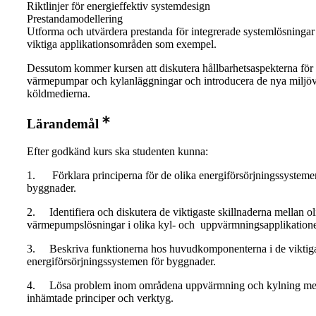
Riktlinjer för energieffektiv systemdesign
Prestandamodellering
Utforma och utvärdera prestanda för integrerade systemlösninga
viktiga applikationsområden som exempel.
Dessutom kommer kursen att diskutera hållbarhetsaspekterna för
värmepumpar och kylanläggningar och introducera de nya miljöv
köldmedierna.
Lärandemål
Efter godkänd kurs ska studenten kunna:
1. Förklara principerna för de olika energiförsörjningssysteme
byggnader.
2. Identifiera och diskutera de viktigaste skillnaderna mellan ol
värmepumpslösningar i olika kyl- och uppvärmningsapplikatione
3. Beskriva funktionerna hos huvudkomponenterna i de viktig
energiförsörjningssystemen för byggnader.
4. Lösa problem inom områdena uppvärmning och kylning med
inhämtade principer och verktyg.