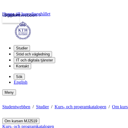
Hoppa till huvudinnehållet
Logga in
Studentwebben
Studier
Stöd och vägledning
IT och digitala tjänster
Kontakt
Sök
English
Meny
Studentwebben
Studier
Kurs- och programkatalogen
Om kurs
Om kursen MJ2519
Kurs- och programkatalogen