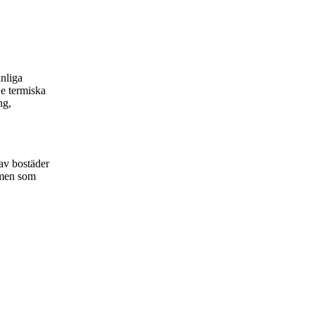
änliga
De termiska
ng,
av bostäder
emen som