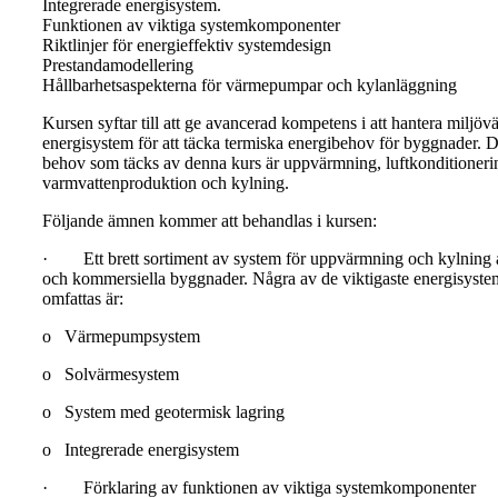
Integrerade energisystem.
Funktionen av viktiga systemkomponenter
Riktlinjer för energieffektiv systemdesign
Prestandamodellering
Hållbarhetsaspekterna för värmepumpar och kylanläggning
Kursen syftar till att ge avancerad kompetens i att hantera miljöv
energisystem för att täcka termiska energibehov för byggnader. 
behov som täcks av denna kurs är uppvärmning, luftkonditioneri
varmvattenproduktion och kylning.
Följande ämnen kommer att behandlas i kursen:
· Ett brett sortiment av system för uppvärmning och kylning 
och kommersiella byggnader. Några av de viktigaste energisyst
omfattas är:
o Värmepumpsystem
o Solvärmesystem
o System med geotermisk lagring
o Integrerade energisystem
· Förklaring av funktionen av viktiga systemkomponenter