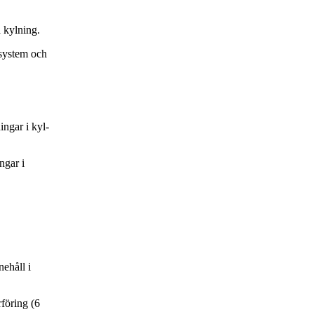
kylning.
system och
ngar i kyl-
ngar i
ehåll i
föring (6