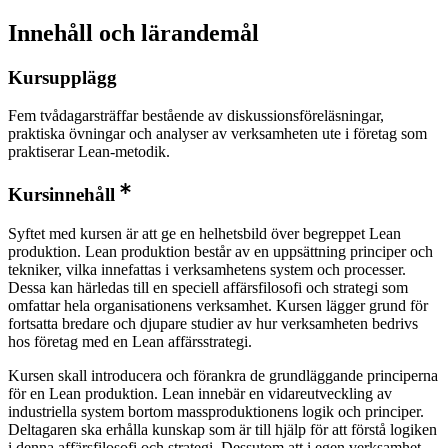
Innehåll och lärandemål
Kursupplägg
Fem tvådagarsträffar bestående av diskussionsföreläsningar,
praktiska övningar och analyser av verksamheten ute i företag som
praktiserar Lean-metodik.
Kursinnehåll
Syftet med kursen är att ge en helhetsbild över begreppet Lean
produktion. Lean produktion består av en uppsättning principer och
tekniker, vilka innefattas i verksamhetens system och processer.
Dessa kan härledas till en speciell affärsfilosofi och strategi som
omfattar hela organisationens verksamhet. Kursen lägger grund för
fortsatta bredare och djupare studier av hur verksamheten bedrivs
hos företag med en Lean affärsstrategi.
Kursen skall introducera och förankra de grundläggande principerna
för en Lean produktion. Lean innebär en vidareutveckling av
industriella system bortom massproduktionens logik och principer.
Deltagaren ska erhålla kunskap som är till hjälp för att förstå logiken
i denna affärsfilosofi och strategi. Dessutom att i egen verksamhet