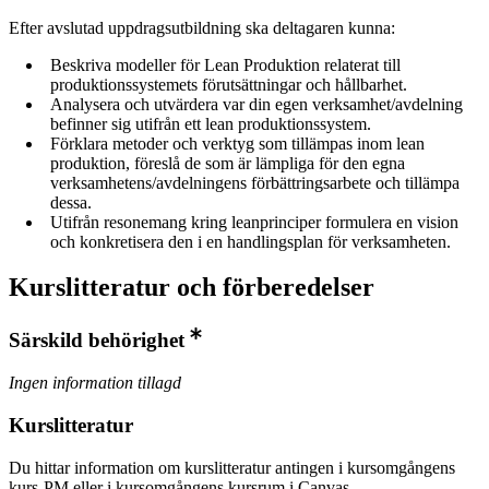
Efter avslutad uppdragsutbildning ska deltagaren kunna:
Beskriva modeller för Lean Produktion relaterat till
produktionssystemets förutsättningar och hållbarhet.
Analysera och utvärdera var din egen verksamhet/avdelning
befinner sig utifrån ett lean produktionssystem.
Förklara metoder och verktyg som tillämpas inom lean
produktion, föreslå de som är lämpliga för den egna
verksamhetens/avdelningens förbättringsarbete och tillämpa
dessa.
Utifrån resonemang kring leanprinciper formulera en vision
och konkretisera den i en handlingsplan för verksamheten.
Kurslitteratur och förberedelser
Särskild behörighet
Ingen information tillagd
Kurslitteratur
Du hittar information om kurslitteratur antingen i kursomgångens
kurs-PM eller i kursomgångens kursrum i Canvas.