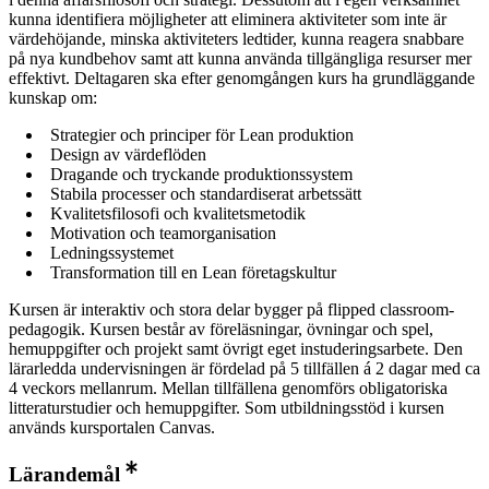
kunna identifiera möjligheter att eliminera aktiviteter som inte är
värdehöjande, minska aktiviteters ledtider, kunna reagera snabbare
på nya kundbehov samt att kunna använda tillgängliga resurser mer
effektivt. Deltagaren ska efter genomgången kurs ha grundläggande
kunskap om:
Strategier och principer för Lean produktion
Design av värdeflöden
Dragande och tryckande produktionssystem
Stabila processer och standardiserat arbetssätt
Kvalitetsfilosofi och kvalitetsmetodik
Motivation och teamorganisation
Ledningssystemet
Transformation till en Lean företagskultur
Kursen är interaktiv och stora delar bygger på flipped classroom-
pedagogik. Kursen består av föreläsningar, övningar och spel,
hemuppgifter och projekt samt övrigt eget instuderingsarbete. Den
lärarledda undervisningen är fördelad på 5 tillfällen á 2 dagar med ca
4 veckors mellanrum. Mellan tillfällena genomförs obligatoriska
litteraturstudier och hemuppgifter. Som utbildningsstöd i kursen
används kursportalen Canvas.
Lärandemål