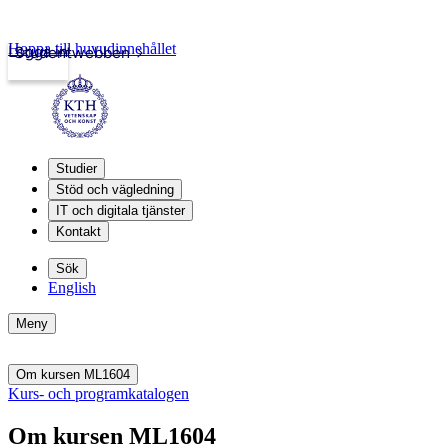
Hoppa till huvudinnehållet
Logga in
Studentwebben
Studier
Stöd och vägledning
IT och digitala tjänster
Kontakt
Sök
English
Meny
Om kursen ML1604
Kurs- och programkatalogen
Om kursen ML1604