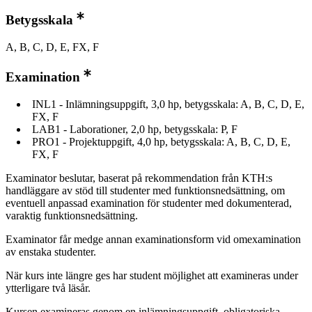
Betygsskala
A, B, C, D, E, FX, F
Examination
INL1 - Inlämningsuppgift, 3,0 hp, betygsskala: A, B, C, D, E,
FX, F
LAB1 - Laborationer, 2,0 hp, betygsskala: P, F
PRO1 - Projektuppgift, 4,0 hp, betygsskala: A, B, C, D, E,
FX, F
Examinator beslutar, baserat på rekommendation från KTH:s
handläggare av stöd till studenter med funktionsnedsättning, om
eventuell anpassad examination för studenter med dokumenterad,
varaktig funktionsnedsättning.
Examinator får medge annan examinationsform vid omexamination
av enstaka studenter.
När kurs inte längre ges har student möjlighet att examineras under
ytterligare två läsår.
Kursen examineras genom en inlämningsuppgift, obligatoriska