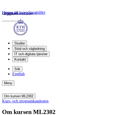
Hoppa till huvudinnehållet
Logga in
Studentwebben
Studier
Stöd och vägledning
IT och digitala tjänster
Kontakt
Sök
English
Meny
Om kursen ML2302
Kurs- och programkatalogen
Om kursen ML2302