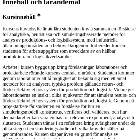
Innehåll och lärandemål
Kursinnehåll
Kursens huvudsyfte är att lära studenten knyta samman en förståelse
för analytiska, heuristiska och simuleringsbaserade metoder för
analys av produktions- och logistiksystem, med industriella
tillämpningsområden och behov. Därigenom förbereder kursen
studenten för arbetsuppgifter som utvecklare av en hållbar
produktion- och logistikverksamhet.
Arbetet i kursen byggs upp kring föreläsningar, laborationer och
projektarbete rörande kursens centrala områden. Studenten kommer
genom laborationer att få möjlighet att bekanta sig med ett antal
metoder för att analysera typiska problem gällande resurs- och
flödeseffektivitet hos system för produktion och logistik. Vidare ger
laborationerna en insikt i olika mjukvaror för att simulera resurs- och
flödeseffektivitet hos system för produktion och logistik. Genom ett
projektarbete får studenten en förståelse för hur en
simuleringsmodell konstrueras, verifieras och valideras, och hur
denna därefter kan vara en bas för relevanta experiment, analys och
slutsatser. Studenten tränas i att reflektera kring svårigheter under de
olika stegen i en simuleringsstudie och vilka krav det ställer på
genomförandet. Kursen skapar även en grund för analys av