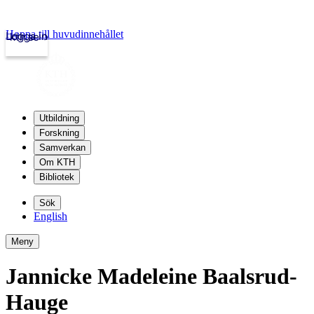
Hoppa till huvudinnehållet
Logga in
kth.se
Utbildning
Forskning
Samverkan
Om KTH
Bibliotek
Sök
English
Meny
Jannicke Madeleine Baalsrud-
Hauge