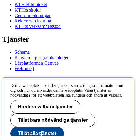
KTH Biblioteket
KTH:s skolor
Centrumbildningar
Rektor och ledning
KTH:s verksamhetsstöd
Tjänster
Schema
Kurs- och programkatalogen
Lärplattformen Canvas
Webbmejl
Kontakt
Denna webbplats använder tjänster som kan lagra information om
dig och hur du använder denna webbplats. Vissa tjänster är
KTH
nödvändiga för att webbplatsen ska fungera och andra är valbara.
100 44 Stockholm
+46 8 790 60 00
Hantera valbara tjänster
Kontakta KTH
Tillåt bara nödvändiga tjänster
Jobba på KTH
Press och media
Faktura och betalning KTH
Tillåt alla tjänster