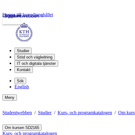
Hoppa till huvudinnehållet
Logga in
Studentwebben
Studier
Stöd och vägledning
IT och digitala tjänster
Kontakt
Sök
English
Meny
Studentwebben
Studier
Kurs- och programkatalogen
Om kurs
Om kursen SD2165
Kurs- och programkatalogen