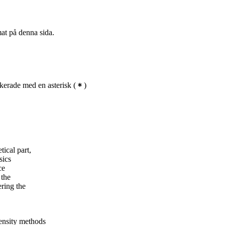
mat på denna sida.
kerade med en asterisk
(
)
tical part,
sics
ce
 the
ering the
ensity methods