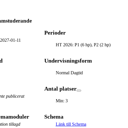
ramstuderande
Perioder
-
2027-01-11
HT 2026: P1 (6 hp), P2 (2 hp)
d
Undervisningsform
Normal Dagtid
Antal platser
te publicerat
Min: 3
hemamoduler
Schema
tion tillagd
Länk till Schema