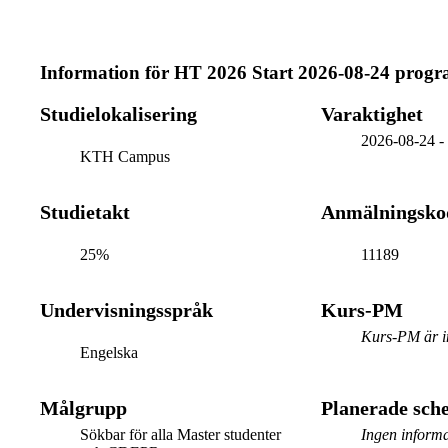
Information för
HT 2026 Start 2026-08-24 prog
Studielokalisering
Varaktighet
2026-08-24
KTH Campus
Studietakt
Anmälningsko
25%
11189
Undervisningsspråk
Kurs-PM
Kurs-PM är in
Engelska
Målgrupp
Planerade sc
Sökbar för alla Master studenter
Ingen informa