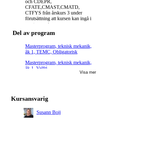
och CDEPR,
CFATE,CMAST,CMATD,
CTFYS från årskurs 3 under
förutsättning att kursen kan ingå i
programmet.
Del av program
Masterprogram, teknisk mekanik,
åk 1, TEMC, Obligatorisk
Masterprogram, teknisk mekanik,
åk 1, Valfri
Visa mer
Masterprogram, teknisk mekanik,
åk 2, Valfri
Kursansvarig
Susann Boij