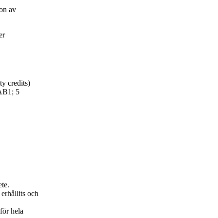
on av
er
y credits)
LAB1; 5
ete.
erhållits och
för hela