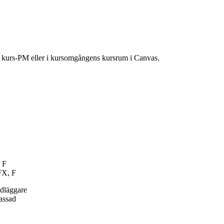
ns kurs-PM eller i kursomgångens kursrum i Canvas.
 F
FX, F
ndläggare
passad