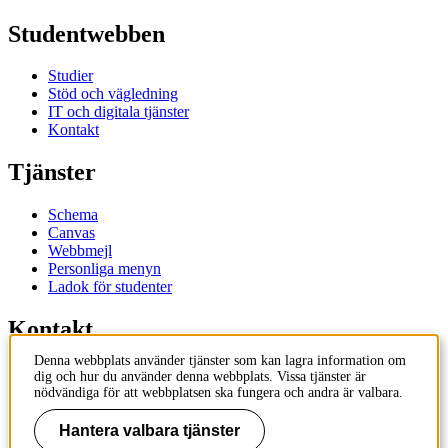
Studentwebben
Studier
Stöd och vägledning
IT och digitala tjänster
Kontakt
Tjänster
Schema
Canvas
Webbmejl
Personliga menyn
Ladok för studenter
Kontakt
Denna webbplats använder tjänster som kan lagra information om
Kontakta utbildningsprogram
dig och hur du använder denna webbplats. Vissa tjänster är
Kontakta kurs
nödvändiga för att webbplatsen ska fungera och andra är valbara.
IT-support
KTH Entré
Hantera valbara tjänster
KTH Biblioteket