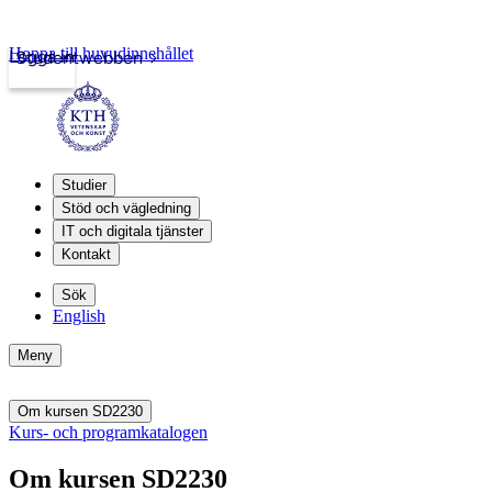
Hoppa till huvudinnehållet
Logga in
Studentwebben
Studier
Stöd och vägledning
IT och digitala tjänster
Kontakt
Sök
English
Meny
Om kursen SD2230
Kurs- och programkatalogen
Om kursen SD2230