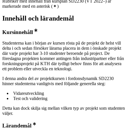
Rubriker med innehåll från kursplan SD2230 (VT 2022–) är
markerade med en asterisk
(
)
Innehåll och lärandemål
Kursinnehåll
Studenterna kan i början av kursen rösta på de projekt de helst vill
delta i och sedan försöker lärarna placera in dem i önskade projekt
där varje projekt har 3-10 studenter beroende på project. De
föreslagna projekten kommer antingen från industripartner eller från
forskningsprojekt på KTH där tydligt behov finns för att analysera
ett problem eller utveckla en teknologi.
I denna andra del av projektkursen i fordonsdynamik SD2230
hinner studenterna vanligtvis med följande generella steg:
Vidareutveckling
Test och validering
Detta kan dock skilja sig mellan vilken typ av projekt som studenten
väljer.
Lärandemål